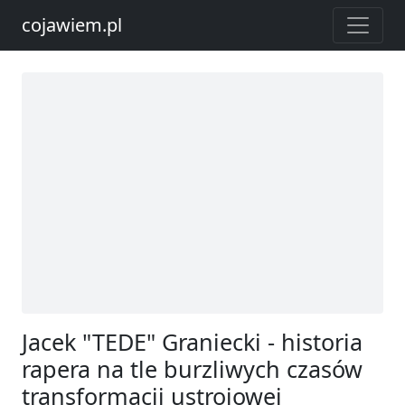
cojawiem.pl
Jacek "TEDE" Graniecki - historia
rapera na tle burzliwych czasów
transformacji ustrojowej