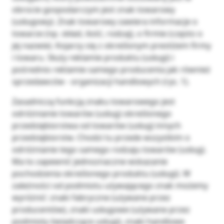
obrocie gospodarczym jest znak towarowy
(usługowy). Znak towarowy zawiera informacje o
towarze (np. skład, ilość, rodzaj), o firmie (często o
jej nazwie). Kojarzy się z określonym prestiżem firmy
i towaru. Służy reklamie produktu (usługi) i
pośrednio reklamie samego producenta jak również
sprzedawców - organizacji handlowych (rys. 1).
Zasadniczą funkcją znaku towarowego jest
odróżnianie towarów (usług) określonego
przedsiębiorstwa od towarów (usług) innych
przedsiębiorstw. Chodzi tu przede wszystkim o
odróżnianie tego samego rodzaju towarów (usług).
Ma to zapewnić jednoznaczne wskazanie
pochodzenia określonego produktu (usługi). W
zależności od podmiotu używającego znak możemy
wyróżnić: znaki fabryczne (używane przez
producentów), znaki usługowe (używane przez
podmioty świadczące usługi), znaki handlowe