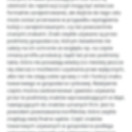
zdolność do rejestracji (czyli mogą być wówczas
formalnie zarejestrowane), ale dojście do tego celu
może zostać przerwane w przypadku wystąpienia
kolizji z zarejestrowanymi, czy też powszechnie
znanymi znakami. Znaki zwykłe używane są przez
podmioty gospodarcze, którym świadomie nie
zależy na ich ochronie ze względu np. na częste
zmiany profilu produkcji, bądź też przez podmioty
takie, które nie posiadają wiedzy (co niestety jeszcze
się zdarza) o możliwości uzyskania praw wyłącznych,
albo też nie zdają sobie sprawy z roli i funkcji znaku
towarowego w gospodarce rynkowej. Relatywnie
często można zaobserwować zjawisko używania
przez te podmioty znaków wprowadzających w błąd,
nawiązujących do znaków uznanych firm. Jest to
powodem powstawania konfliktów, które zwykle
znajdują swój finał w sądzie. Część znaków
towarowych używanych w gospodarce podlega