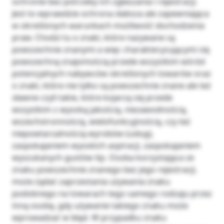
ochronie bez potrzeby ich zgłaszania i rejestracji.
Jest to wprawdzie ochrona słabsza ale zapewniająca
w określonych warunkach możliwość dochodzenia
praw. Chodzi tu o znaki, które nazywane są
powszechnie znanymi a więc charakteryzującymi się
powszechną znajomością przede wszystkim wśród
potencjalnych nabywców określonych towarów oraz
o znaki, które nie tylko są powszechnie znane ale też
sławne czyli takie, które kojarzą się przede
wszystkim z wysoką jakością, niezawodnością,
wszechstronnością, wielofunkcyjnością, czy też
niepowtarzalnością wyrobów (usług),
zaspokajaniem wysokich aspiracji, zaspokajaniem
wyszukanych gustów itp. Osoba korzystająca ze
znaku powszechnie znanego bez jego rejestracji,
może żądać zaprzestania używania znaku
podobnego na towarach tego samego rodzaju przez
inną osobę, gdy używanie takiego znaku może
wprowadzać w błąd. W przypadku znaku