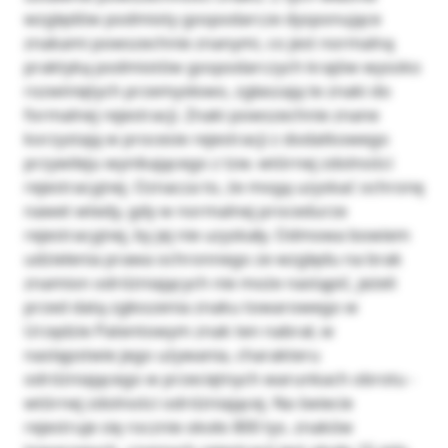
względów podmioty gospodarcze dysponujące
znakami powszechnie znanymi, co jest normalną
praktyką podmiotów gospodarczych krajów wysoko
rozwiniętych przemysłowo, zgłaszają te znaki do
formalnej rejestracji. Znaki powszechnie znane
korzystają w procesie rejestracji z dodatkowego
przywileju wynikającego z tzw. wtórnej zdolności
rejestracyjnej. Oznacza to, że mogą uzyskać ochronę
nawet wtedy, gdy w normalnej procedurze
rejestracyjnej, by jej nie uzyskały. Odmowa bowiem
udzielenia prawa ochronnego ze względu na brak
znamion odróżniających nie może nastąpić, jeżeli
przed datą zgłoszenia znaku towarowego w
Urzędzie Patentowym znak ten nabrał, w
następstwie jego używania, charakteru
odróżniającego w przeciętnych warunkach obrotu -
wtórnej zdolności odróżniającej. Na świecie
rejestruje się rocznie około 800 tys. znaków