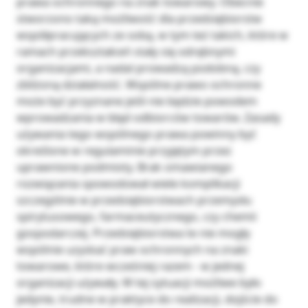
prawa ochronnego na znak towarowy. Obecnie
stworzono taką możliwość dla przedsiębiorstw
współpracujących ze sobą, w tym też takich, które w
ramach przekształceń stały się odrębnymi
organizacjami, a nadal prowadzą podobną, czy
zbliżoną działalność. Wspólne prawo ochronne
może być przyznane jeśli nie będzie powodem
wprowadzania w błąd odbiorców towarów. Zasady
używania tego wspólnego prawa powinny być
określone w regulaminie przyjętym przez
uprawnione podmioty. Brak omawianego
rozwiązania spowodował wiele komplikacji
szczególnie w przedsiębiorstwach przemysłu
spirytusowego, farmaceutycznego, czy chemii
gospodarczej. Przedsiębiorstwa te nie mogły
wspólnie uzyskać praw ochronnych na znaki
towarowe, które wcześniej razem - w jednej
organizacji używały. W tej sytuacji możliwe było
jedynie, trudne w praktyce do realizacji, dojście do