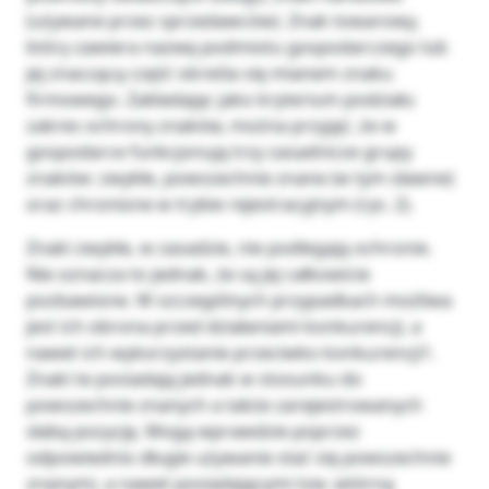
(używane przez sprzedawców). Znak towarowy,
który zawiera nazwę podmiotu gospodarczego lub
jej znaczącą część określa się mianem znaku
firmowego. Zakładając jako kryterium podziału
zakres ochrony znaków, można przyjąć, że w
gospodarce funkcjonują trzy zasadnicze grupy
znaków: zwykłe, powszechnie znane (w tym sławne)
oraz chronione w trybie rejestracyjnym (rys. 2).
Znaki zwykłe, w zasadzie, nie podlegają ochronie.
Nie oznacza to jednak, że są jej całkowicie
pozbawione. W szczególnych przypadkach możliwa
jest ich obrona przed działaniami konkurencji, a
nawet ich wykorzystanie przeciwko konkurencji1.
Znaki te posiadają jednak w stosunku do
powszechnie znanych a także zarejestrowanych
słabą pozycję. Mogą wprawdzie poprzez
odpowiednio długie używanie stać się powszechnie
znanymi, a nawet posiadającymi tzw. wtórną