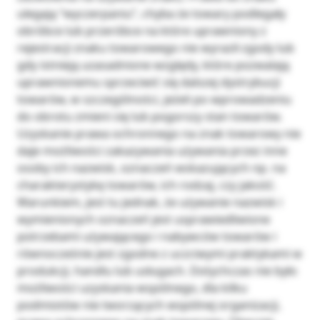
ulegają “wyczerpaniu”, chyba że towary podlegały
obróbce lub przeróbce na które uprawniony z
rejestracji znaku towarowego nie wyraził zgody lub
gdy istnieją uzasadnione względy, które pozwalają
uprawnionemu sprzeciwić się dalszej dystrybucji
towarów, w szczególności, jeżeli po wprowadzeniu
do obrotu zmieni się lub pogorszy stan towarów.
Uzyskanie prawa ochronnego na znak towarowy nie
daje możliwości zakazywania używania przez inne
osoby ich nazwisk, oznaczeń wskazujących np. na
charakterystykę towarów, ich rodzaj, czy jakość.
Warunkiem, jest tu jednak, że używanie nazwisk i
wymienionych oznaczeń jest usprawiedliwione
potrzebami używającego i nabywców towarów i
równocześnie jest zgodne z uczciwymi praktykami w
produkcji, handlu lub usługach. Dotychczas nie było
możliwości uzyskania wspólnego, dla kilku
podmiotów nie tworzących wspólnej organizacji,