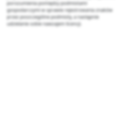
porozumienia pomiędzy podmiotami
gospodarczymi w sprawie rejestrowania znaków
przez poszczególne podmioty, a następnie
udzielanie sobie nawzajem licencji.