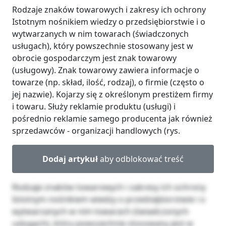
Rodzaje znaków towarowych i zakresy ich ochrony
Istotnym nośnikiem wiedzy o przedsiębiorstwie i o
wytwarzanych w nim towarach (świadczonych
usługach), który powszechnie stosowany jest w
obrocie gospodarczym jest znak towarowy
(usługowy). Znak towarowy zawiera informacje o
towarze (np. skład, ilość, rodzaj), o firmie (często o
jej nazwie). Kojarzy się z określonym prestiżem firmy
i towaru. Służy reklamie produktu (usługi) i
pośrednio reklamie samego producenta jak również
sprzedawców - organizacji handlowych (rys.
Dodaj artykuł
aby odblokować treść
Rodzaje znaków towarowych i zakresy ich ochrony
Istotnym nośnikiem wiedzy o przedsiębiorstwie i o
wytwarzanych w nim towarach (świadczonych
usługach), który powszechnie stosowany jest w