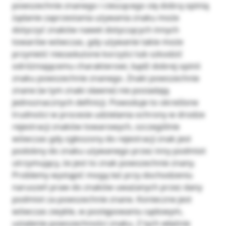
powszechnie znanego i cieszącego się dobrą opinią
żądanie zaprzestania używania znaku może
dotyczyć znaków nawet dotyczących innych
towarów wówczas, gdy używanie takie może
przynieść niezasłużone korzyści lub szkodzić
odróżniającemu charakterowi, bądź dobrej opinii
znaku powszechnie znanego. Znaki powszechnie
znane (w tym znaki sławne) nie posiadają
jednoznacznych definicji. Powoduje to określone
trudności w procesie udzielania ochrony w drodze
rejestracji znaków towarowych, szczególnie
wówczas gdy zgłoszony do rejestracji znak jest
podobny do znaku używanego przez inny podmiot
utrzymujący, że jest to znak powszechnie znany.
Problemy wystąpić mogą też przy dochodzeniu
naruszeń praw do znaków uważanych przez dany
podmiot za powszechnie znane. Konieczne jest
wówczas zwykle, w postępowaniu sądowym,
ustalenie powszechności znaku. Z tych właśnie