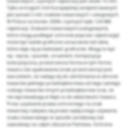
towarowych, czynnych rejestracji jest około 15 mln.
Tylko w krajach Unii Europejskiej zarejestrowanych
jest ponad 2 mln znaków towarowych i usługowych.
W Polsce na koniec 2000r. czynnych było 124 686
rejestracji. Znakami towarowymi (usługowymi),
które mogą podlegać ochronie poprzez rejestrację2
może być każde graficzne oznaczenie lub takie,
które daje się przedstawić graficznie. Mogą to być
np.: wyraz, rysunek, ornament, kompozycja
kolorystyczna, przestrzenna forma w tym forma
towaru lub opakowania (znak przestrzenny) pod
warunkiem, że nadają się do odróżniania w obrocie
towarów jednego przedsiębiorstwa od tego samego
rodzaju towarów innych przedsiębiorstw oraz, że
nie wprowadzają w błąd co do właściwości towaru.
Przez uzyskanie prawa ochronnego na znak
towarowy nabywa się prawo wyłącznego używania
znaku towarowego w sposób zarobkowy lub
zawodowy na całym obszarze Państwa. Ochrona