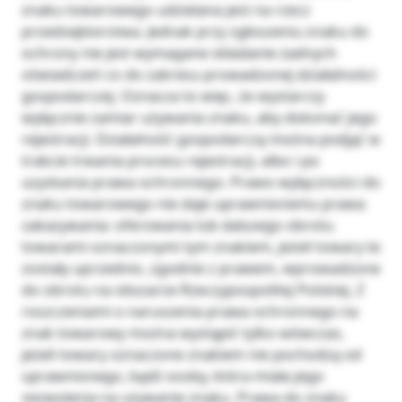
znaku towarowego udzielana jest na rzecz
przedsiębiorstwa. Jednak przy zgłoszeniu znaku do
ochrony nie jest wymagane składanie żadnych
oświadczeń co do zakresu prowadzonej działalności
gospodarczej. Oznacza to więc, że wystarczy
wyłącznie zamiar używania znaku, aby dokonać jego
rejestracji. Działalność gospodarczą można podjąć w
trakcie trwania procesu rejestracji, albo i po
uzyskania prawa ochronnego. Prawo wyłączności do
znaku towarowego nie daje uprawnionemu prawa
zakazywania: oferowania lub dalszego obrotu
towarami oznaczonymi tym znakiem, jeżeli towary te
zostały uprzednio, zgodnie z prawem, wprowadzone
do obrotu na obszarze Rzeczypospolitej Polskiej. Z
roszczeniami o naruszenia prawa ochronnego na
znak towarowy można wystąpić tylko wówczas,
jeżeli towary oznaczone znakiem nie pochodzą od
uprawnionego, bądź osoby, która miała jego
zezwolenia na używanie znaku. Prawa do znaku