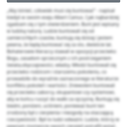
„Aby istnieć, człowiek musi się buntować” - napisał kiedyś w swoim eseju Albert Camus. I jak najbardziej zgadzam się z tym stwierdzeniem. Bunt jest wpisany w ludzką naturę. Ludzie buntowali się od zamierzchłych czasów, buntują się dzisiaj i jestem pewna, że będą buntować się za sto, dwieście lat. Bohaterowie literaccy stawali w opozycji przeciwko Bogu, zasadom sprzecznym z ich postrzeganiem świata,obyczajowości, władzy. Młodzi buntowali się przeciwko rodzicom i starszemu pokoleniu, co prowadziło do wyraźnie zaznaczonego w literaturze konfliktu pokoleń i wartości. Zniewoleni buntowali się przeciwko zaborcy, okupantowi czy systemowi, aby w końcu ruszyć do walki za ojczyznę. Buntują się biedni, poniżeni, uciśnieni, ponieważ bunt ten zrodzony był z cierpienia i niezgody na otaczającą rzeczywistość. Byli to ludzi odważni. Ludzie, którzy w pewnym momencie swoich cierpień potrafili wstać, powiedzieć „Nie” i wziąć los w swoje ręce. Najsłynniejszym mitologicznym buntownikiem w literaturze był Prometeusz. Odważny Tytan, który przez swoją miłość do ludzi został skazany przez Zeusa na wieczne męki w górach Kaukazu. Mitologia głosi, że Prometeusz był stwórcą człowieka, którego ulepił z gliny pomieszanej ze łzami a duszę zaś dał mu z ognia niebieskiego, którego parę iskier ukradł z rydwanu boga słońca -Heliosa. Człowiek natomiast dalej był istotą słabą, nagą i niezdolną do życia, dlatego Prometeusz z miłości do istoty, która stworzył, zakradł się na Olimp i wbrew woli Zeusa ukradł dla człowieka ogień. Ogień dawał człowiekowi ciepło, światło, pozwolił na gotowanie jedzenia i odstraszał dziką zwierzynę. Prometeusz nauczył ludzi także sztuki rzemiosła. Rozwścieczony Zeus, zaniepokojony rosnącą potęgą ludzkości, nakazał Hefajstosowi stworzyć najpiękniejszą kobietę – Pandorę aby zesłać ją na ziemię. Obdarzył ją szczelnie zamkniętą puszką i odesłał pod chatę Prometeusza. Mądry tytan od razu zwietrzył podstęp i odprawił kobietę. Nie uczynił tego niestety jego brat Epimeteusz, którego imię tłumaczy się „myślący wstecz”. Przyjął do siebie Pandorę i natychmiast się z nią ożenił. Tytan ostrzegł swojego brata, aby pod żadnym pozorem nie otwierał puszki swojej wybranki. Ten jednak nie posłuchał i wraz z otwarciem naczynia na świat wypłynęły wszystkie choroby i nieszczęścia. Prometeusz postanowił więc kolejny raz zbuntować się przeciwko Zeusowi i obmyślił podstęp, a mianowicie dał Zeusowi do wyboru dwie sterty mięsa: na jednej pod grubą warstwą tłuszczu ukrył kości a na drugiej najlepsze mięso przykryte bydlęcą skórą. Zeus, pewny, że pod tłuszczem znajdzie mięso, wybrał właśnie tę. Część ta miała być od teraz składana bogom w ofierze. Rozgniewany władca Olimpu skazał Prometeusza na wieczne męki – kazał przykuć go do skał Kaukazu aby codziennie zgłodniały sęp przylatywał i wyjadał mu wątrobę, która za każdym razem odrastała. Tak tytan, który ukochał sobie ludzi ponad swoje życie, zapłacił karę za swój bunt. Z przytoczonego mitu zrodziło się pojęcie prometeizmu, który należy rozumieć jako postawę poświęcenia dla dobra ludzkości związanego z buntem przeciwko władzy, czemuś wyższemu. Następnym mitologicznym buntownikiem jest podstać Ikara – syna Dedala, słynnego ateńskiego architekta, który przebywając na Krecie wybudował ogromny labirynt w którym zginął Minotaur – pół człowiek, pół byk. Dedal, tęskniąc za swoją ojczyzną chciał wydostać się z wyspy i wrócić do Aten, jednak król Krety – Minos – bojąc się utraty tak wspaniałego architekta, który notabene znał wiele państwowych tajemnic, nie chciał się na to zgodzić. Dedal wykonał więc skrzydła z wosku i ptasich piór, dzięki którym miał wzbić się w powietrze. Chciał zabrać ze sobą również swojego syna Ikara. Przed samym lotem ojciec ostrzegł syna aby nie wznosił się zbyt blisko słońca, ponieważ wysoka temperatura stopi wosk na skrzydłach oraz aby nie leciał zbyt blisko wody, ponieważ wilgoć może obciążyć pióra. Młody Ikar, pełen chęci poznania i ciekawości buntuje się przeciwko ojcu i pomimo jego ostrzeżeń wzlatuje blisko słońca, które topi wosk na skrzydłach i Ikar spada na ziemię, ginąc na miejscu. Ikar pragnie od życia cześć więcj, aniżeli tylko spokojnej egzystencji. Jego bunt jest jednocześnie chęcią poznania, pragnienia wolności i swobody. Stał się on symbolem młodości, która poprzez swoje niedoświadczenie w buncie i brak wyobraźni ponosi klęskę. Pierwszą kobietą-buntowniczką w literaturze była antyczna postać tragedii Sofoklesa – Antygona. Problematyka tragedii to opozycja głównej bohaterki przeciwko zakazowi władcy Teb-Kreona, aby nie wyprawiać pochówku bratu Antygony Polinejkesowi, który został uznany za zdrajcę. Bohaterka zdaje sobie sprawę z konsekwencji swoich działań, jednak nie ma to dla niej większego znaczenia. Postać ta – odważna, silna kobieta – nadkłada prawa boskie ponad prawa świeckie. Wierzy w to, że jeśli nie pochowa brata, jego dusza nie zazna spokoju. O zakazie Kreona mówi: „On powinności mi wzbraniać nie może”. O swoim zamiarze informuje siostrę Ismenę, ta jednak nie popiera jej zachowania. Boi się Kreona i konsekwencji wynikających z tych działań. Boleje nad losem brata, jednak uważa zachowanie Antygony za niemądre. Główna bohaterka jest rozczarowana postawą siostry, jednak nie daje się przekonać Ismenie do zaniechania swoich działań. Ma pełną świadomości następstw swoich czynów. Wyraża to słowami: „Tamtego ja pogrzebię. Potem zginę – ale z chwałą”. Kobieta wypełnia swój plan, przy czym zostaje nakryta przez strażników i doprowadzona do Kreona. Wykazuje wtedy odwagę i dostojność – na pytanie władcy Teb, czy popełniła zbrodnię odpowiada twierdząco i przyznaje się do winy. Mówi również, że zakaz znała doskonale, ale wierna jest prawu boskiemu i nic nie upoważniało Kreona do obalenia tego prawa. W konflikcie jaki zaistniał pomiędzy prawem boskim, nie pisanym choć obowiązującym, a prawem państwowym, ona jest wyznawczynią tego pierwszego. Antygona została skazana na śmierć, co doprowadziło do samobójstwa syna Kreona i jego żony. Z upadkiem Kreona, który stracił swoich bliskich, Antygona, pokonana i stracona, odnosi moralne zwycięstwo. Kolejnym zagadnieniem, które chciałabym omówić jest motyw konfliktu pokoleń zrodzonego z buntu młodszego pokolenia przeciwko starszemu pokoleniu. Przykładem takiego konfliktu jest rozmowa Witolda Korczyńskiego ze swoim ojcem – Benedyktem Korczyńskim w powieści Elizy Orzeszkowej „Nad Niemnem”. Kłótnia między nimi wywodzi się z faktu ciągnącego się od dawna sporu z Bohatyrowiczami. Benedykt ma się za dobrego gospodarza Korczyna i w istocie ma do tego pełne prawo. Tymczasem Witold podważa predyspozycje ojca i metody zarządzania majątkiem. Jest wściekły na ojca, ponieważ widzi jego zły stosunek do chłopów a ponieważ jest przedstawicielem młodego pokolenia jest zafascynowany ludem prostym, chłopską tradycją oraz siłą. Chciałby przez ojca wpłynąć na poprawę sytuacji chłopstwa, wykorzystując w praktyce to, czego nauczył się w szkołach. Ojciec i syn nie potrafią jednak spokojnie ze sobą rozmawiać, dlatego ich rozmowa przeradza się w ostrą wymianę argumentów i awanturę. W pewnym momencie Witold wykrzykuje w stronę ojca: „Nie masz prawa, mój ojcze igrać tak z najświętszymi uczuciami mymi!(…) Młody jestem! Cóż stąd? Nam, dzieciom czarnej nocy, jak żołnierzom w czasie wojny, rok za dwa liczyć się powinien! W upale cierpień prędko dojrzewamy!” . Benedykt jest oburzony zachowaniem syna, jednak widzi w nim siebie z dawnych lat. Widzi swoje zachowania, ideały i pragnienia aby naprawiać świat. Nazywa to „falą, która go niosła”. Mówi: „I w naszych ustach brzmiało kiedyś hasło poety „Młodości!Ty nad poziomy wylatuj”. (…) Wszystko jak w wodę wpadło! Śmiech na wspomnienie bierze.(…)”. Rzeczywistość jednak zweryfikowała jego plany. Dawny entuzjazm zastąpiło rozczarowanie, zmęczenia i codzienna walka o byt rodziny. Poprzez wyznania Benedykta Witold przekonuje się, że ojciec wcale nie jest tak zacięty w gniewie i konserwatywny. Finał rozmowy pokazuje, że obaj mają równie szczytne cele i wyłącznie zgoda oraz dążenie do porozumienia może przynieść wymierne rezultaty. Jednym ze skutków tej rozmowy jest zażegnanie konfliktu z Bohatyrowiczami, który był już nawet rozstrzygany przez sąd. Szczęśliwie ojciec i syn znaleźli drogę do porozumienia i mogli już wspólnie wspierając się a nie spierając, budować nową rzeczywistość. Benedykt uczy się od syna jak rozwiązywać konflikty z chłopami i zerwać z głęboko zakorzenionymi podziałami na warstwy społeczne. Witold dowiaduje się od ojca, że starsze pokolenia zasługuje na szacunek młodych, bo też miało kiedyś swoje ideały i marzyło o lepszym świecie oraz o tym, że nasze plany bardzo często niweczy okrutna rzeczywistość. Kolejną postacią wykazującą postawę buntu, jest bohater „Tanga” Sławomira Mrożka – Artur. Akcja komedii dzieje się w domu pozbawionym wszystkich zasad. W utworze Artur reprezentuje trzecie pokolenie, a co za tym idzie – jest przedstawicielem zupełnie innego światopoglądu niż jego rodzina. W dodatku obyczajowość starszych budzi w nim obrzydzenie, to staje się powodem buntu, który ma doprowadzić do przywrócenia dawnego ładu społecznego a w tym wypadku rodzinnego. Jednakże czynniki zewnętrzne jak na przykład zdrada Ali doprowadzają go do zmiany priorytetów. Ostatecznie, zamiast doprowadzić swój bunt do końca, ginie on zupełnie przypadkowo, a poniesiona przez niego ofiara nie ma większego znaczenia. Utwór rozgrywa się w salonie rodziny głównego bohatera, zupełnie zatłoczony starymi rupieciami, takimi jak jego wózek dziecinny, stara suknia ślubna ciotki czy katafalk z pogrzebu dziadka, który miał miejsce kilkanaście lat temu. Opozycja Artura wynika, podobnie jak w omawianym przeze mnie „Nad Niemnem”, z buntu pokoleń. W tym przypadku jest on jednak nieco inaczej przedstawiony, ponieważ to jego rodzice reprezentują wartości odpowiednie dla młodzieży, podczas gdy poglądy głównego bohatera można nazwać konserwatywnymi. Pragnie porządku, poszanowania starych, dobrych zasad. Jego celem jest powrót do normalności, w której mia