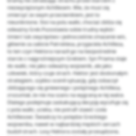
bramą nie zdradzając strachu przed starciem z
niezwyciężonym Achillesem. Wie, że musi się
zmierzyć ze swym przeciwnikiem, jest to
nieuniknione. Stoi na polu walki, chociaż zbliża się
odważny Grek.Pozostawia sobie trudny wybór:
śmierć lub zwycięstwo i jednocześnie zmazanie win,
głównie za zabicie Patroklesa, przyjaciela Achillesa,
to ten czyn Hektora naraził go na bezpośrednie
starcie z najgroźniejszym Grekiem. Syn Priama staje
do walki, nie jako odważny wojownik, ale jako
człowiek, który czuje strach. Hektor jest doskonałym
strategiem, szybko ocenił sytuację, gdy zobaczył
zbliżającego się gniewnego i potężnego Achillesa,
zrozumiał, że nie ma szans na wygraną w tej walce.
Dlatego podejmuje zaskakującą decyzję wycofuje się
z pola walki, ucieka, nie potrafi stawić czoła
Achillesowi. Świadczy to potędze Greckiego
wojownika, nawet w najbardziej męskich sercach
budził strach. Losy Hektora zostały przesądzone,