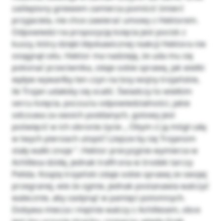
zaślepiony gniewem zamierza pomścić śmierć
przyjaciela, nie chce zawierać umowy z Hektorem.
Odpowiedzi na propozycję księcia jest pocisk z
kuszy, który dzięki błyskawicznej reakcji Hektora nie
osiągnął celu. Hektor ma nadzieję, że uda mu się
pokonać przeciwnika, zdaje sobie sprawę, jak wielki
wpływ wywarłby ten czyn na losy wojny trojańskie,
ile Trojan udałoby się ocalić. Świadczy to wielkim
sercu księcia, poczuciu odpowiedzialności, jakie
odczuwa za swoich poddanych, gotowy jest
poświęcić w ich obronie życie ,, Obym ci ją mógł całą
w twych piersiach utopić! Lżejsze by się Trojanom
stały walki znoje ”. Hektor precyzyjnie wymierza w
Achillesa dzidę, jednak trafił ona w środek tarczy
Pelida. Książę trojański zdaje sobie sprawę ze swojej
przegranej, wie że zginie, jednak postanawia walczyć
walecznie, aby zasłynąć w pamięci potomnych.
Dobywa miecza i mężnie walczy z Achillesem, obce