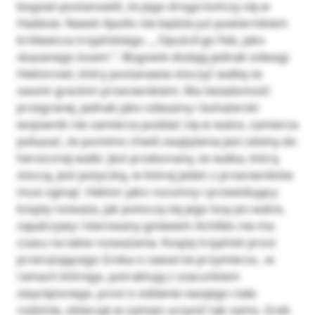
bogowi postanowili, że jego droga kończy się w
Hadesie. Nawet Apollo nie będzie już powiernikiem
królewicza trojańskiego. ,, Opuścił go Feb, jako
skazanego losem ”. Bogowie dodają jednak odwagi
Hektorowi, który postanawia stoczyć walkę ze
swoim greckim przeciwnikiem. Ma świadomość
przegranej, jednak jako odważny i bohaterski
wojownik nie zamierza poddać się w walce, zamierza
pokazać, że pomimo chwili zwątpienia jest zdolny do
heroicznej walki. Jest przekonany, że walka, którą
stoczą, jest potyczką, w której jeden z przeciwników
musi zginąć. Hektor jako rozumny i przewidujący
książę rozważa, jak potoczą się jego losy po walce,
zapalczywy i kierowany gniewem Achilles nie ma
czasu na takie rozważania. Książę trojański prosi
przerażającego Greka o zawarcie przymierza , w
ramach którego, potraktują z szacunkiem
zwyciężonego, prosi o oddanie swojego ciała
rodzinie, obiecuje w zamian uczynić tak samo. Grek