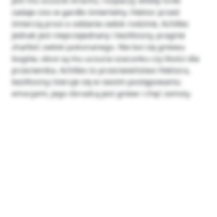
jest mu uczucie strachu, rozpaczy, wtedy Grek
zadaje cios w gardło śmiertelny. Hektor przed
śmiercią prosi o oddanie zwłok rodzinie, Achilles
jednak jest nieprzejednany i bezlitosny, pragnie
zhańbić zwłoki pokonanego. Nie boi się gniewu
bogów, obce są mu uczucia szacunku czy litości dla
przeciwnika. Achilles to przeciwieństwo Hektora,
bezlitosny,i kieruje się w swoim postępowaniu
emocjami, jego doradcą jest gniew i chęć zemsty.