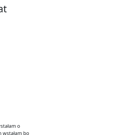
at
wstałam o
m wstałam bo