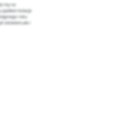
yś my na
,zjadłam kolacje
astępnego roku
i zdziwieni,ale i