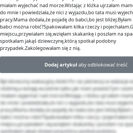
miałam wyjechać nad morze.Wstając z łóżka ujrzałam mam
do mnie i powiedziała,że nici z wyjazdu,bo tata musi wyjec
pracy.Mama dodała,że pojadę do babci,bo jest bliżej.Była
babci można robić?Spakowałam kilka rzeczy i pojechałam.
miejscu,przywiałam się,wzięłam skakankę i poszłam na spa
spotkałam jakąś dziewczynę,którą spotkał podobny
przypadek.Zakolegowałam się z nią.
Dodaj artykuł
aby odblokować treść
Był słoneczny wakacyjny dzień.Po raz pierwszy w wakacje 
siódmej,a wstaję wcześnie tylko jak mam powód.Tym raze
miałam wyjechać nad morze.Wstając z łóżka ujrzałam mam
do mnie i powiedziała,że nici z wyjazdu,bo tata musi wyjec
pracy.Mama dodała,że pojadę do babci,bo jest bliżej.Była
babci można robić?Spakowałam kilka rzeczy i pojechałam.
miejscu,przywiałam się,wzięłam skakankę i poszłam na spa
spotkałam jakąś dziewczynę,którą spotkał podobny