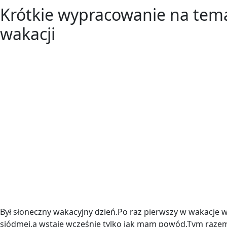
Krótkie wypracowanie na tem
wakacji
Był słoneczny wakacyjny dzień.Po raz pierwszy w wakacje 
siódmej,a wstaję wcześnie tylko jak mam powód.Tym raze