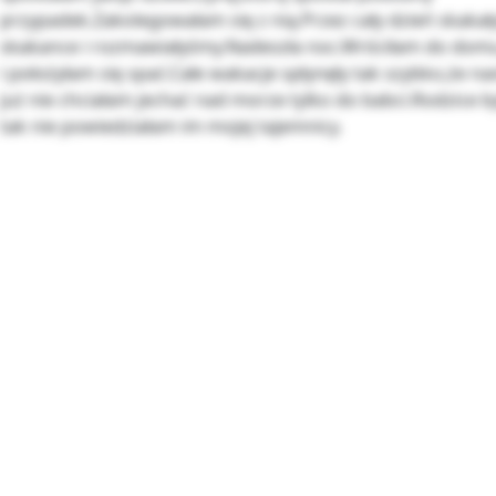
przypadek.Zakolegowałam się z nią.Przez cały dzień skakał
skakance i rozmawiałyśmy.Nadeszła noc.Wróciłam do domu
i położyłam się spać.Całe wakacje spłynęły tak szybko,że n
już nie chciałam jechać nad morze tylko do babci.Rodzice byl
tak nie powiedziałam im mojej tajemnicy.