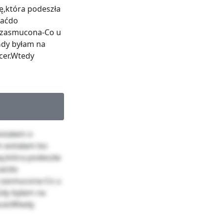
ę,która podeszła
haćdo
m zasmucona-Co u
Gdy byłam na
cer.Wtedy
wstałam o
m wstałam bo
ę,która podeszła
haćdo
m zasmucona-Co u
Gdy byłam na
cer.Wtedy