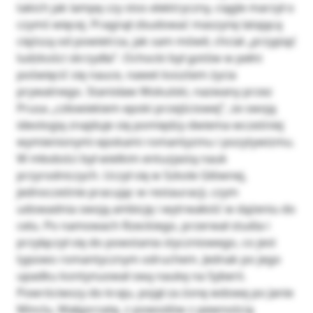
takich jak lampę czy stos elektryczny, ciągle marzył o
czymś więcej. Pragnął zbudować maszynę latającą
cięższą od powietrza, jak sam mówił, chciał „przypiąć
ludzkości skrzydła”. Ochocki był gotów w pełni
poświęcić się nauce, nawet kosztem życia
prywatnego. Stanisław Wokulski, nazwany przez
Prusa „człowiekiem epoki przejściowej”, ze swoją
ideologią znajduje się pomiędzy dwiema wcześniej
wymienionymi epokami romantyzmu i pozytywizmu.
W młodości był wielkim entuzjastą nauk
przyrodniczych. Uczył się w Szkole Głównej,
jednocześnie pracując w restauracji, czym
udowadnia swoją ambicję i wytrwałość w dążeniu do
celu. Po namowach Rzeckiego, przerwał studia i
przyłączył się do powstania styczniowego, co jest
typowo romantycznym odruchem. Jednak po jego
upadku kontynuował swą naukę na Syberii.
Powróciwszy do kraju, pojął za żonę wdowę po Janie
Minclu, Małgorzatę, z powodów z pewnością