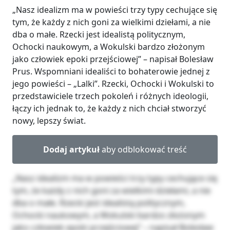
„Nasz idealizm ma w powieści trzy typy cechujące się
tym, że każdy z nich goni za wielkimi dziełami, a nie
dba o małe. Rzecki jest idealistą politycznym,
Ochocki naukowym, a Wokulski bardzo złożonym
jako człowiek epoki przejściowej” – napisał Bolesław
Prus. Wspomniani idealiści to bohaterowie jednej z
jego powieści – „Lalki”. Rzecki, Ochocki i Wokulski to
przedstawiciele trzech pokoleń i różnych ideologii,
łączy ich jednak to, że każdy z nich chciał stworzyć
nowy, lepszy świat.
Dodaj artykuł
aby odblokować treść
„Nasz idealizm ma w powieści trzy typy cechujące się
tym, że każdy z nich goni za wielkimi dziełami, a nie
dba o małe. Rzecki jest idealistą politycznym,
Ochocki naukowym, a Wokulski bardzo złożonym
jako człowiek epoki przejściowej” – napisał Bolesław