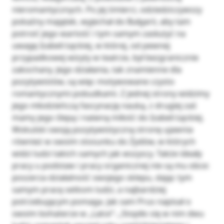
nieromantycznych. Po jej śmierci, odziedziczywszy
pokaźny majątek, wyjechał do Bułgarii, aby tam
potroić jego wartość i tym samym zasłużyć na
uwagę Izabeli Łęckiej, w której, od pewnej
przypadkowej wizyty w teatrze, był bezgranicznie
zakochany. Jego działania, tak znamienne dla
pozytywistów, są więc motywowane czysto
romantycznymi pobudkami. Z jednej strony widzimy
jego młodzieńczą fascynację nauką, z drugiej zaś
mamy jego ślepą i naiwną miłość do Izabeli Łęckiej.
Wokulski swoją pozytywistyczną stronę ujawnia
również w swoim stosunku do Żydów, w których
widzi ludzi takich samych jak wszyscy. Także ideały
pracy u podstaw i pracy organicznej nie są mu obce:
poszerza działalność swojego sklepu, dając tym
samym pracę setkom ludzi, a najbardziej
potrzebującym pomaga. Jak sam Prus napisał o
swoim bohaterze w „Lalce”: „Stopiło się w nim dwu