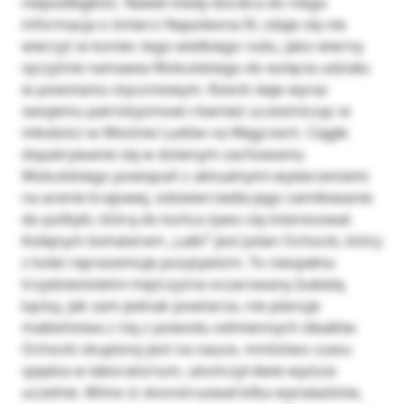
niepodległość. Nawet kiedy dociera do niego
informacja o śmierci Napoleona IV, zdaje się nie
wierzyć w koniec tego wielkiego rodu. Jako wierny
ojczyźnie namawia Wokulskiego do wzięcia udziału
w powstaniu styczniowym. Rzecki daje wyraz
swojemu patriotyzmowi również uczestnicząc w
młodości w Wiośnie Ludów na Węgrzech. Ciągłe
dopatrywanie się w dziwnym zachowaniu
Wokulskiego powiązań z aktualnymi wydarzeniami
na arenie krajowej, odzwierciedla jego zamiłowanie
do polityki, którą do końca żywo się interesował.
Kolejnym bohaterem „Lalki” jest Julian Ochocki, który
z kolei reprezentuje pozytywizm. To niespełna
trzydziestoletni mężczyzna oczarowany Izabelą
Łęcką. Jak sam jednak powtarza, nie planuje
małżeństwa z nią z powodu odmiennych ideałów.
Ochocki skupiony jest na nauce, mnóstwo czasu
spędza w laboratorium, ukończył dwie wyższe
uczelnie. Mimo iż skonstruował kilka wynalazków,