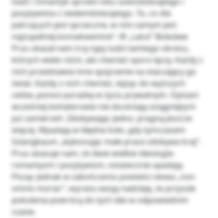
ludzi: romantyk sprzed roku sześćdziesiątego i
pozytywista z siedemdziesiątego. To, co dla
patrzących jest sprzeczne, w nim samym jest
najzupełniej konsekwentne”. W „Lalce” Bolesław
Prus ukazał nam trzy typy ludzi tamtego okresu,
których wiele różni, ale również sporo łączy. Każdy z
nich przedstawia inne spojrzenie na otaczający go
świat. Każdy z nich również, dążąc do wyższych
celów, ponosi porażkę w życiu prywatnym. Opisani
wcześniej bohaterowie nie doceniają osiągniętych
już zamierzeń. Zdobywając jedno, pragną jeszcze
więcej. Wpadają w błędne koło, gdy tymczasem
Szlangbaum „wykonując małe prace zdobywa kraj”.
Prus ukazuje nam, że dwie wielkie ideologie:
romantyzm i pozytywizm, ostatecznie upadają.
Pisząc jednak w zakończeniu powieści słowa „non
omnis moriar”, wyraża swoją nadzieję, że przyszłe
pokolenia powrócą do tych idei w odpowiednim
czasie.