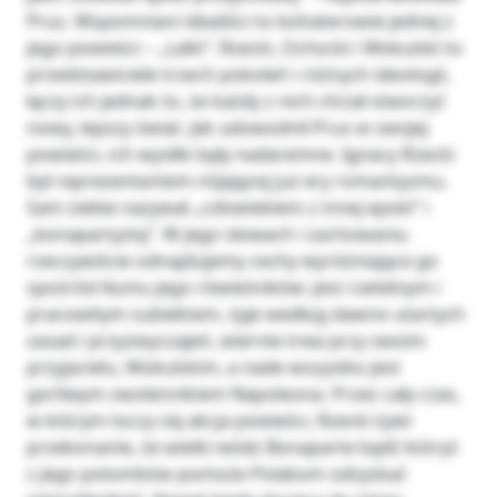
Prus. Wspomniani idealiści to bohaterowie jednej z
jego powieści – „Lalki”. Rzecki, Ochocki i Wokulski to
przedstawiciele trzech pokoleń i różnych ideologii,
łączy ich jednak to, że każdy z nich chciał stworzyć
nowy, lepszy świat. Jak udowodnił Prus w swojej
powieści, ich wysiłki były nadaremne. Ignacy Rzecki
był reprezentantem mijającej już ery romantyzmu.
Sam siebie nazywał „człowiekiem z innej epoki” i
„bonapartystą”. W jego słowach i zachowaniu
rzeczywiście odnajdujemy cechy wyróżniające go
spośród tłumu jego rówieśników: jest rzetelnym i
pracowitym subiektem, żyje według dawno utartych
zasad i przyzwyczajeń, wiernie trwa przy swoim
przyjacielu, Wokulskim, a nade wszystko jest
gorliwym zwolennikiem Napoleona. Przez cały czas,
w którym toczy się akcja powieści, Rzecki żywi
przekonanie, że wielki wódz Bonaparte bądź któryś
z jego potomków pomoże Polakom odzyskać