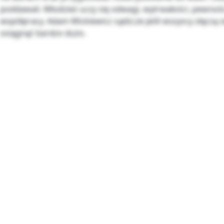
poddawali. Młodzież uczy się odwagi, wytrwałości, pewnośc
współpracy. Adam Mickiewicz sądzi,że jeśli wszyscy złączą 
osiągnąć bardzo dużo.