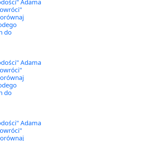
odości" Adama
powróci"
porównaj
łodego
h do
odości" Adama
powróci"
porównaj
łodego
h do
odości" Adama
powróci"
porównaj