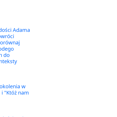
odości Adama
owróci
porównaj
łodego
h do
nteksty
okolenia w
 i "Któż nam