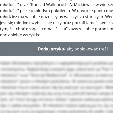
młodości” oraz “Konrad Wallenrod”. A. Mickiewicz w wiers
młodości” pisze o młodym pokoleniu. W utworze poeta mów
młodzież ma w sobie dużo siły by walczyć za starszych. We
jest się młodym szybciej się uczy oraz potrafi łamać swoje s
tym, że “choć droga stroma i śliska” zawsze sobie poradzi
dać z siebie wszystko.
Dodaj artykuł
aby odblokować treść
Adam Mickiewicz był jednym z najwybitniejszych poetów p
romantyzmu. Najbardziej znanymi jego utworami są “Pan T
młodości” oraz “Konrad Wallenrod”. A. Mickiewicz w wiers
młodości” pisze o młodym pokoleniu. W utworze poeta mów
młodzież ma w sobie dużo siły by walczyć za starszych. We
jest się młodym szybciej się uczy oraz potrafi łamać swoje s
tym, że “choć droga stroma i śliska” zawsze sobie poradzi
dać z siebie wszystko. W młodości ludzie walczą po to, by 
na laurach oraz przygotować nowe pokolenie do walki i żeb