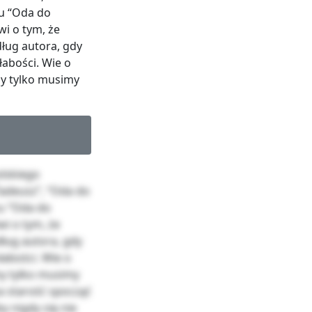
zu “Oda do
i o tym, że
dług autora, gdy
łabości. Wie o
my tylko musimy
olskiego
adeusz”, “Oda do
zu “Oda do
i o tym, że
dług autora, gdy
łabości. Wie o
my tylko musimy
na starość spocząć
y nigdy się nie