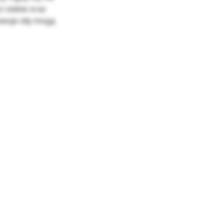
i siebie oraz
swoje siły mogą