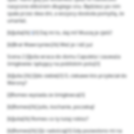
nasycone eliksirem długiego snu. Będziesz po nim
spała przez dwa dni, a wszyscy dookoła pomyślą, że
umarłaś.
[b]Julia[/b]
i
[/i] Daj mi to, daj mi! Muszę je zjeść!
[b]Brat Wawrzyniec[/b] Weź je i idź już
Scena 2 [i]Julia wraca do domu Capuleta i zauważa
śmigłowiec lądujący na pobliskim polu[/i]
[b]Julia [/b] [i]do siebie[/i] O, ciekawe kto przyleciał do
Werony?
[i]Romeo wysiada ze śmigłowca[/i]
[b]Romeo[/b] Julio, kochanie, poczekaj!
[b]Julia[/b] Romeo co ty tutaj robisz?
[b]Romeo[/b] [i]z radością[/i] Gdy pozwolono mi na