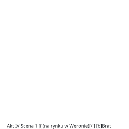
Akt IV Scena 1 [i](na rynku w Weronie)[/i] [b]Brat