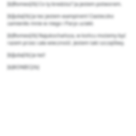
[b]Romeo[/b] Co ty bredzisz? Ja jestem potworem.
[b]Julia[/b] Ja tez jestem wampirem! Ciasteczko
zamieniło mnie w niego i Parys uciekł.
[b]Romeo[/b] Najukochańsza, w końcu możemy być
razem przez cała wieczność. Jestem taki szczęśliwy.
[b]Julia[/b] Ja też!
[b]KONIEC[/b]