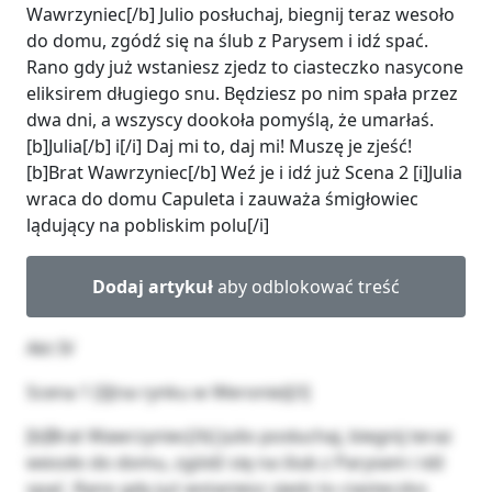
Wawrzyniec[/b] Julio posłuchaj, biegnij teraz wesoło
do domu, zgódź się na ślub z Parysem i idź spać.
Rano gdy już wstaniesz zjedz to ciasteczko nasycone
eliksirem długiego snu. Będziesz po nim spała przez
dwa dni, a wszyscy dookoła pomyślą, że umarłaś.
[b]Julia[/b] i[/i] Daj mi to, daj mi! Muszę je zjeść!
[b]Brat Wawrzyniec[/b] Weź je i idź już Scena 2 [i]Julia
wraca do domu Capuleta i zauważa śmigłowiec
lądujący na pobliskim polu[/i]
Dodaj artykuł
aby odblokować treść
Akt IV
Scena 1 [i](na rynku w Weronie)[/i]
[b]Brat Wawrzyniec[/b] Julio posłuchaj, biegnij teraz
wesoło do domu, zgódź się na ślub z Parysem i idź
spać. Rano gdy już wstaniesz zjedz to ciasteczko