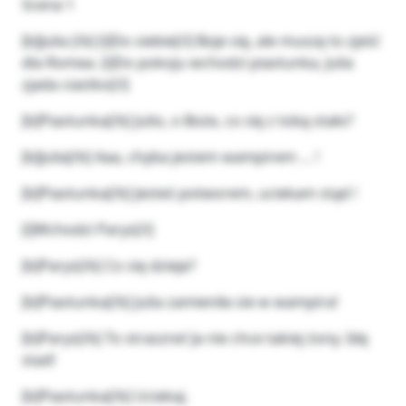
Scena 1
[b]Julia [/b] [i]Do siebie[/i] Boje się, ale muszę to zjeść
dla Romea. [i]Do pokoju wchodzi piastunka, Julia
zjada ciastko[/i]
[b]Piastunka[/b] Julio, o Boże, co się z tobą stało?
[b]Julia[/b] Aaa, chyba jestem wampirem … !
[b]Piastunka[/b] Jesteś potworem, uciekam stąd !
[i]Wchodzi Parys[/i]
[b]Parys[/b] Co się dzieje?
[b]Piastunka[/b] Julia zamieniła sie w wampira!
[b]Parys[/b] To straszne! Ja nie chce takiej żony. Idę
stad!
[b]Piastunka[/b] Uciekaj.