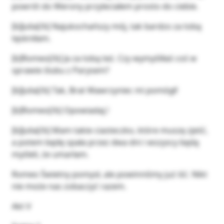
powrót do Werony przyleciałem prosto do ciebie.
[b]Julia[/b] Najukochańszy mój, tak bardzo za tobą
tęskniłam.
[b]Romeo[/b] Ja za tobą też. Czy wymyśliłaś coś w
sprawie ślubu z Parysem?
[b]Julia[/b] Tak, Brat Wawrzyniec mi pomógł!
[b]Romeo[/b] Opowiadaj.!
[b]Julia[/b] Mam takie ciasteczko, które muszę zjeść,
a potem będę spała przez dwa dni i wszyscy będą
myśleli, że umarłam.
Romeo Świetny pomysł, ale powinniśmy już iść. Nikt
nie może nas zobaczyć razem.
Akt V