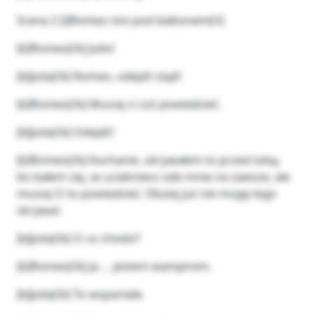
Scena 2 [i]Romeo stoi pod balkonem[/i]
[b]Romeo[/b] Julio!
[b]Julia[/b] Romeo, odejdź stąd!
[b]Romeo[/b] Muszę ci coś powiedzieć.
[b]Julia[/b] Odejdź!
[b]Romeo[/b] Kochanie, ukrywałem to przed tobą,
bo bałem się, ze uciekniesz ode mnie na zawsze, ale
muszę Ci to powiedzieć. Dłużej już nie mogę tego
skrywać.
[b]Julia[/b] O co chodzi?
[b]Romeo[/b] Ja … jestem wampirem.
[b]Julia[/b] To wspaniale.