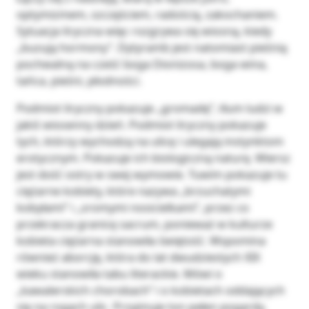
optymizmem, szczęściem, radością, zakochaniem.
Sytuacja liryczna więc rozgrywa się wiosną, kiedy
„buzują hormony”. Dytyramb jest natomiast pieśnią
pochwalną na cześć boga Dionizosa, boga wina,
tańca, pieśni, płodności.
Podmiot liryczny pokazuje „gromadę”, tłum ludzi w
jakiś wiosenny dzień. Podmiot liryczny pokazuje
tych, którzy wychodzą na ulicę i ulegają instynktom
erotycznym. Pokazuje ich biologiczną naturę. Wiersz
jest dość ostry w swej wymowie. Tuwim pokazuje tu
ciężarne kobiety, które nazywa „brzuchatymi
kobyłami” i „sromymi nosicielkami”, przez co
przekracza granicę sacrum, ponieważ w kulturze
kobieta ciężarna stanowiła świętość. Wspomina
również aborcję, która do lat dwudziestych XIX
wieku stanowiła tabu literackie. Mówi o
„kawalerskich chorobach” i o kobietach oddających
się na rogach ulic. Przyjmuje ton pełen pogardy,