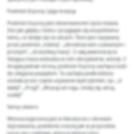
Podmiot liryczny i jego kreacja
Podmiot liryczny jest obserwatorem życia miasta.
Stoi jak gdyby z boku i przygląda się wszystkiemu
temu, co dzieje się na ulicach. Tłum jest nazywany
przez podmiot „hołotą”, „zbrodniarzem cudownym i
prostym”, „straszliwą masą”. Z całą pewnością ta
falująca masa wzbudza w nim obrzydzenie, wstręt. Z
drugiej jednak strony, podmiot liryczny zachęca ludzi
do ulegania popędom. Ta zachęta podkreślona
została przez częste używanie wykrzyknień, np.: „A
dalej!”, „Przyj!”, „Wracaj od rogu, śmiej się, wiruj,
szalej!”
Sensy utworu
Wiosna kojarzona jest w literaturze z okresem
dojrzewania, podobnie zresztą jak w przyrodzie.
Łączy się z nadzieją, wiarą w lepsze jutro,