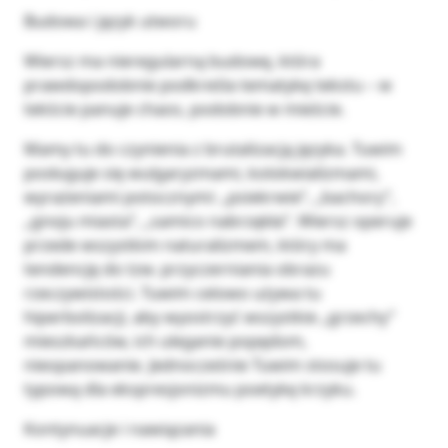
Budowa i język utworu
Wiersz ma nieregularną budowę, która
prawdopodobnie podkreśla tematykę tekstu – w
tekście panuje chaos, podobnie w mieście.
Mamy tu do czynienia z brutalizacją języka. Tuwim
posługuje się wulgaryzmami, kolokwializmami,
wyrażeniami potocznymi: „psiekrwie”, „bachory”,
„gnoju miasta”, „samico nabrzękła”. Wiersz operuje
przede wszystkim naturalizmem, który ma
tendencję do tzw. przyczerniania obrazu
rzeczywistości. Tuwim celowo używa tu
hiperbolizacji, aby wyostrzyć wszystkie „grzechy”
mieszkańców, ich uleganie popędom,
nieopanowanie. Jednocześnie Tuwim stosuje tu
typową dla ekspresjonizmu poetykę krzyku.
Kontynuacje i nawiązania