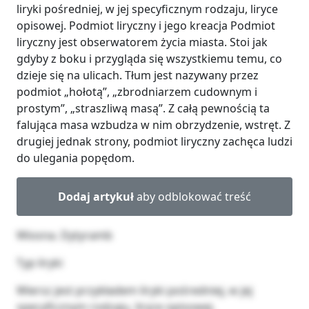
liryki pośredniej, w jej specyficznym rodzaju, liryce
opisowej. Podmiot liryczny i jego kreacja Podmiot
liryczny jest obserwatorem życia miasta. Stoi jak
gdyby z boku i przygląda się wszystkiemu temu, co
dzieje się na ulicach. Tłum jest nazywany przez
podmiot „hołotą”, „zbrodniarzem cudownym i
prostym”, „straszliwą masą”. Z całą pewnością ta
falująca masa wzbudza w nim obrzydzenie, wstręt. Z
drugiej jednak strony, podmiot liryczny zachęca ludzi
do ulegania popędom.
Dodaj artykuł
aby odblokować treść
Wiosna. Dytyramb
Typ liryki
Wiersz jest przykładem liryki pośredniej, w jej
specyficznym rodzaju, liryce opisowej.