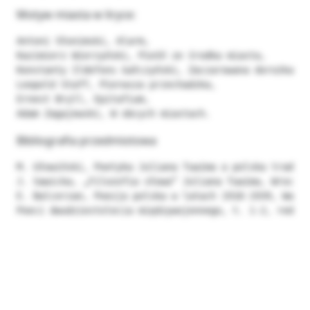
Motyw miasta w liryce:
Antoni Słonimski, Alarm,

Kazimierz Wierzyński, Pieśń ze środka miasta,

Konstanty Ildefons Gałczyński, Zaczarowana dorożka,

Leopold Staff, Pierwsza przechadzka,

Ernest Bryll, Epitafium,

Bibliografia przedmiotowa
M. Głowiński, Poetyka Juliana Tuwima a polska tradycj
J. Sawicka, „Filozofia słowa” Juliana Tuwima, Wrocław
E. Balcerzan, Poezja polska w latach 1918-1939, Warsz