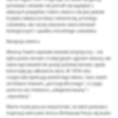
ponieważ człowiek nie potrafi się wyplątać z
własnych popędów. Celem utworu nie jest jednak
krytyka zwłaszcza klasy robotniczej, prostego
człowieka, ale raczej ukazanie uwarunkowań
biologicznych i upadku moralnego człowieka.
Recepcja utworu
Wiosną Tuwim wywołał skandal artystyczny – nie
tylko poeta zerwał z tradycyjnym ujęciem wiosny, ale
także wprowadził do poezji polskiej tematy i język,
które były jej całkowicie obce. W 1918 roku
rozgorzała dyskusją wokół tego tekstu. Sam utwór
określano mianem „pornograficznego”, a o jego
autorze zaś mówiono „zdegenerowany” i
„wyuzdany”.
Warto może jeszcze wspomnieć, że tekst powstał z
inspiracji wierszem Artura Rimbauda Paryż się budzi.