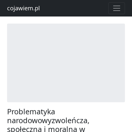
cojawiem.pl
Problematyka
narodowowyzwoleńcza,
społeczna i moralna w