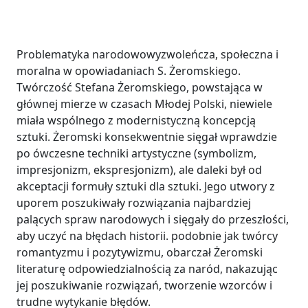
Problematyka narodowowyzwoleńcza, społeczna i
moralna w opowiadaniach S. Żeromskiego.
Twórczość Stefana Żeromskiego, powstająca w
głównej mierze w czasach Młodej Polski, niewiele
miała wspólnego z modernistyczną koncepcją
sztuki. Żeromski konsekwentnie sięgał wprawdzie
po ówczesne techniki artystyczne (symbolizm,
impresjonizm, ekspresjonizm), ale daleki był od
akceptacji formuły sztuki dla sztuki. Jego utwory z
uporem poszukiwały rozwiązania najbardziej
palących spraw narodowych i sięgały do przeszłości,
aby uczyć na błędach historii. podobnie jak twórcy
romantyzmu i pozytywizmu, obarczał Żeromski
literaturę odpowiedzialnością za naród, nakazując
jej poszukiwanie rozwiązań, tworzenie wzorców i
trudne wytykanie błędów.