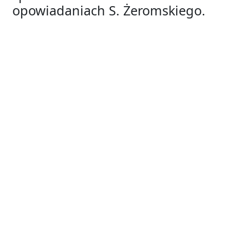
opowiadaniach S. Żeromskiego.