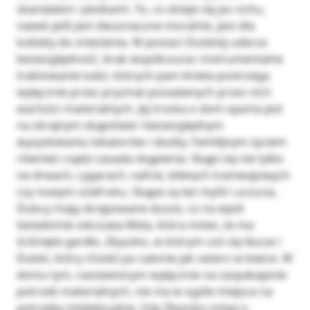
skandalem i plotkami. To, co dzieje się po cichu,
nawet jeśli jest dwuznaczne moralnie, jest dla
kobiety do zniesienia. W postaci Dulskiej uderza
bezwzględność, brak współczucia i instrumentalne
traktowanie ludzi, których pani Aniela postrzega
wyłącznie przez pryzmat posiadanych przez nich
wartości materialnych. Jej troska o dom oparta jest
na skrajnym skąpstwie i bezwzględnym
wyzyskiwaniu lokatorów i służby. Familijnym życiem
również rządzi zasada skąpienia. Skąpi się nie tylko
na drwach, cygarach, nafcie, biletach tramwajowych
czy nowym szlafroku. Skąpe są też myśli i uczucia.
Dulscy mają skrępowane dusze, co na wpół
świadomie odczuwa Mela, która mówi, że ma
ściśnięte gardło, Zbyszko, w którym coś się tłucze i
Dulski, który chodzi po salonie jak zwierz w klatce. W
domu tym, nastawionym wyłącznie na zaspakajanie
potrzeb materialnych, nie ma w ogóle miejsca na
potrzeby intelektualne. Gdy Zbyszko mówi o