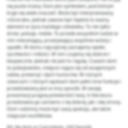
się puste ściany. Dom jest symbolem, pod którym
kryje się wiele znaczeń. Może być interpretowany
różnorako, jednak zawsze był i będzie to ważny
element w życiu każdego człowieka. To nie tylko
drzwi, pokoje, meble. To przede wszystkim ludzie w
nim mieszkający, przeżywający wspólnie wzloty i
upadki. W domu najczęściej zaznajemy opieki,
życzliwości i miłości. W nim czujemy się dobrze i
bezpiecznie. Jednak nie jest to regułą. Czasem dom
to pobojowisko, miejsce rojące się od wzajemnych
żalów, pretensji i złych humorów. W różnych
utworach i różnych epokach dom pełni inne funkcje i
przedstawiany jest w inny sposób. W swojej
prezentacji pragnę potwierdzić tezę, iż literatura
przedstawia go zarówno z tej dobrej, jak i złej strony.
Dom rodzinny może być oazą spokoju, ale także
miejscem konfliktów.
[b]- Na dom w Czarnolesie –[/b] Sposób