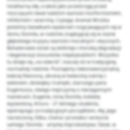
totalitarną siłę, a także jako przestrogę przed
niszczącymi świat ludzkich wartości konformizmem,
nihilizmem i anarchią. Czytając dramat Mrożka
jesteśmy świadkami wydarzeń rozgrywających się w
domu Stomila, w rodzinie znajdującej się w stanie
głębokiego kryzysu wartości moralnych i etycznych.
Bohaterowie sztuki są dotknięci chorobą degradacji
i degeneracji stosunków międzyludzkich. Wszystko
tu dzieje się „na odwrót”, inaczej niż w tradycyjnej,
normalnej rodzinie. Poznajemy niekonwencjonalną
babcię Eleonorę, ubraną w kwiecistą suknię z
welonem, dżokejkę i trampki, starszego pana
Eugeniusza, siwego mężczyznę o nienagannych
manierach, Eugenie, żonę Stomila, kobietę
wyzwoloną, Artura – 21 letniego studenta,
tęskniącego za tradycyjnym porządkiem, Alę, jego
narzeczoną, Edka, chama i prostaka i wreszcie
samego Stomila – artystę improduktywa. Świat, w