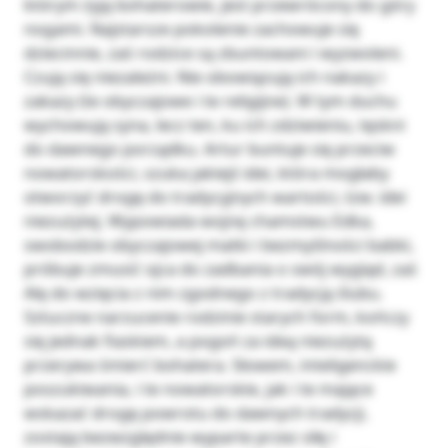
którym żyją bohaterowie, jest przewrócony do góry
nogami. Najstarsze pokolenie zachowuje się
dziecinnie, zaś rodzice są zbuntowani i wyzwoleni.
Czują się niezależni. Nie obowiązują ich nakazy i
zakazy (te obyczajowe i te religijne). W tym duchu
wychowują syna, lecz ten, ku ich zdziwieniu, tęskni
do dawnego porządku. Artur buntuje się przeciw
nowatorskości, szuka jakiejś idei, która mogłaby
otworzyć drogę do tradycyjnych wartości, tzw. idei
niezużytej. Wypowiada wojnę chamstwu Edka,
swobodzie obyczajowej matki i bezmyślności babki,
próbuje zmusić ojca do zadbania o swój wygląd, zaś
Alę do wzięcia z nim zgodnego z tradycją ślubu.
Sztuczne narzucenie rodzinie starych form, kończy
się jednak fiaskiem, a pogoń za ideą niezużytą
przerywa śmierć bohatera. Słowem, inteligenckie
poszukiwania, i te nowatorskie, jak i te mające
wskazać drogę powrotu do dawnych tradycji,
zostają bezwzględnie wyparte przez siłę i