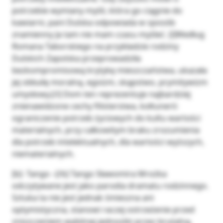
potrzebie wymiany myśli, która go ciągnie do
kawiarni, pani Dulska odpowiada w sposób
znamienny Ja tam nie mam czasu myśleć. [i]Według
Romana Taborskiego na przykładzie rodziny
Dulskich Zapolska przeprowadziła
bezkompromisową krytykę mieszczaństwa, ukazała
jej obłudę moralną, egoizm, skąpstwo, prymitywizm
umysłowy.[/i] Dom ten reprezentuje najbardziej
znienawidzone cechy filisterstwa, kołtunerii:
ograniczenie potrzeb życiowych do kultu wartości
materialnych, przy całkowitym braku zrozumienia
dla potrzeb intelektualnych, dla wartości wyższych,
niematerialnych.
[b]- Tango –[/b] Tango Sławomira Mrożka
odczytywane jest jako parodia dramatu rodzinnego.
Sztuka ta nie jest jednak śmieszna ani
optymistyczna, stanowi raczej ostrzeżenie przed
zniszczeniem wybitnej jednostki przez brutalną,