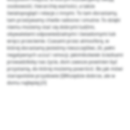
osobowość, hierarchię wartości, a także
światopogląd i relacje z innymi. To tam dorastamy,
tam przeżywamy chwile radosne i smutne .To dzięki
niemu możemy stać się dobrymi ludźmi,
obywatelami odpowiedzialnymi i świadomymi lub
wręcz przeciwnie. Czasami przez atmosferę, w
której dorastamy jesteśmy nieszczęśliwi, źli, pełni
negatywnych uczuć i emocji. Jakimikolwiek ścieżkami
prowadziłoby nas życie, dom zawsze powinien być
przystanią, do której możemy powrócić. Bo jak mówi
staropolskie przysłowie [i]Wszędzie dobrze, ale w
domu najlepiej.[/i]