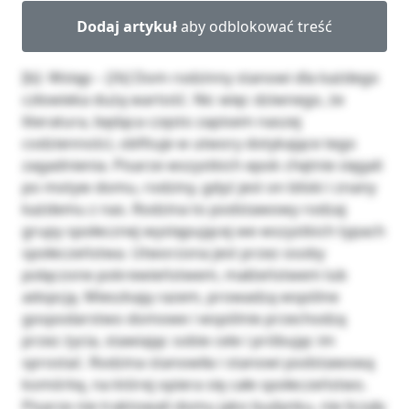
Dodaj artykuł
aby odblokować treść
[b]- Wstęp – [/b] Dom rodzinny stanowi dla każdego
człowieka dużą wartość. Nic więc dziwnego, że
literatura, będąca często zapisem naszej
codzienności, obfituje w utwory dotykające tego
zagadnienia. Pisarze wszystkich epok chętnie sięgali
po motyw domu, rodziny, gdyż jest on bliski i znany
każdemu z nas. Rodzina to podstawowy rodzaj
grupy społecznej występującej we wszystkich typach
społeczeństwa. Utworzona jest przez osoby
połączone pokrewieństwem, małżeństwem lub
adopcją. Mieszkają razem, prowadzą wspólne
gospodarstwo domowe i wspólnie przechodzą
przez życia, stawiając sobie cele i próbując im
sprostać. Rodzina stanowiła i stanowi podstawową
komórkę, na której opiera się całe społeczeństwo.
Pisarze nie traktowali domu jako budynku, nie liczyły