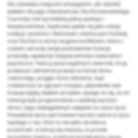
dla człowieka miejscem arkadyjskim, ale również
piekłem dla jego mieszkańców. Dla Kochanowskiego
Czarnolas stał się kolebką pełną spokoju i
bezpieczeństwa, Soplicowo jawiło się jako ostoja
tradycji i polskości. Natomiast rodzina pani Dulskiej
oraz Stomila to domy targane konfliktami, które z
czasem zatraciły swoje podstawowe funkcje,
przestały zapewniać bezpieczeństwo materialne i
psychiczne. Twórcy poszczególnych utworów chcąc
przekazać odmienne prawdy na temat domu
rodzinnego, przyjęli różne założenia, stąd
rozbieżności w ujęciach motywu. Jakkolwiek owe
kreacje byłyby dalekie od siebie, wydaje mi się, że ich
intencją było przypomnienie o wielkiej wartości
domu i jego niebagatelnym wpływie na nasze życie.
Posiadanie domu jest bowiem bardzo ważne w życiu
każdego z nas. Dom to nie tylko określona
przestrzeń, w której się mieszka, to przede
wszystkim miejsce, w którym kształtujemy swoją