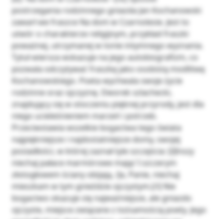
postrzegania rodzinnego gniazda Jan Kochanowski
zawarł we fraszce Na dom w Czarnolesie. Jest to
utwór o charakterze religijnym, przykład fraszki
poważnej, utrzymanej w tonie intymnego wyznania.
Tytuł wiersza wskazuje na jego autobiografizm, co
pozwala odczytywać fraszkę jako osobistą modlitwę
Kochanowskiego. Poeta wychwala swoje życie
rodzinne oraz ojczyznę. Dworek szlachecki,
znajdujący się w otoczeniu pięknej przyrody, jest dla
niego ucieleśnieniem marzeń i potrzeb.
Przeciwstawia wszelkie bogactwa tego świata
najpiękniejsze i najdostatniejsze domy, swojej
posiadłości, w której zaznał tyle szczęścia: [i]Inszy
niechaj pałace marmórowe mają/ I szczerym
złotogłowem ściany obijają, /Ja, Panie, niechaj
mieszkam w tym gnieździe ojczystym.[/i] Nie
bogactwo okazuje się najważniejsze, ale gniazdo
ojczyste, miejsce związane z tożsamością poety. Jego