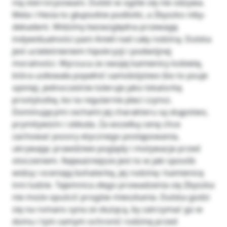
nią sterroryzowani. Dulski w ogóle się nie odzywa.
Mela i Hesia to głupiutkie podlotki, a Zbyszko niby-
dekadent. Widzimy bezwzględna przewagę
indywidualności pani Anieli nad całą rodziną. Dulska
jest ucieleśnieniem hipokryzji i podwójnej
moralności. Wyrzuca ze swojej kamienicy kobietę,
która usiłowała popełnić samobójstwo (bo to psuje
opinię), jednocześnie toleruje jako lokatorkę
prostytutkę, bo ta regularnie płaci czynsz.
Dominującymi cechami jej charakteru są skąpstwo,
prymitywizm i obłuda. Za wszelką cenę chce
zachować pozory etycznego postępowania,
ukrywając prawdziwe poglądy i motywacje przed
otoczeniem. Najważniejsze jest to w jaki sposób
widzą i oceniają bohaterkę, jej rodzinę i kamienicę
inni ludzie. Tajemnica złego prowadzenia się Zbyszka
nie może opuścić progów mieszkania. Dulska godzi
się na romans syna ze służącą, by zatrzymać go w
domu i tym samym ochronić rodzinę przed