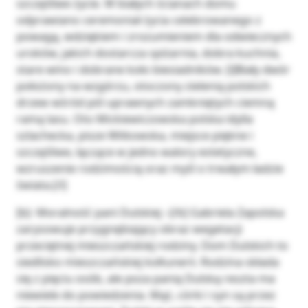
szczęśliwe życie. W białych ścianach domu
odprawiano ceremoniał życia celebrowanego z
powagą, wdziękiem i zrozumieniem dla odwiecznych
uroków, jakich dostarcza spiżarnia, dobra kuchnia,
stare wino i dobrane koło biesiadników. [i]Biały dwór
położony na wzgórzu, otoczony zielenią polskich
drzew wśród pól uprawnych zamkniętych ciemną
ramą lasu. Oto Mickiewiczowska polska idylla
szlachecka, pisze Witkowska, miejsce piękne i
szczęśliwe, łączące w jedno walory estetyczne,
wzruszenie rodzimością oraz myśl o trwałym ładzie
świata.[/i]
[b]- Moralność pani Dulskiej –[/b] Gabriela Zapolska
zarysowuje przygnębiający obraz wegetacji
przeciętnej mieszczańskiej rodziny. Dom Dulskich to
siedlisko mieszczańskiej kołtunerii. Rodzina składa
się z pięciu osób, ale poza panią Dulską reszta ma
niewiele do powiedzenia. Mąż, córki i syn są przez