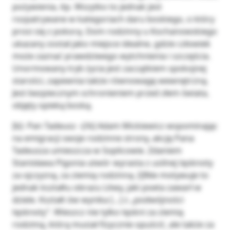
pożywienia, itp. Wszytko to jednak jest
rozpatrywane w kategoriach daru boskiego, o który
prosi się z pokorą. Dom rodzinny u Kochanowskiego
ukazany został jako miejsce idealne, gdzie człowiek
może zaznać prawdziwego wytchnienia i szczęścia.
Unormowany tryb życia jest zaczątkiem spokojnej
starości, zapewnia także równowagę wewnętrzną.
Jest bezpiecznym schronieniem przed złem świata,
objęty opieką boską.
[b]- Pan Tadeusz –[/b] Adam Mickiewicz wspominając
na emigracji swoje rodzinne strony, akcję Pana
Tadeusza umieszcza w Soplicowie. Zdaniem
Stanisława Pigonia utwór wyrasta z usilnej tęsknoty
za ojczyzną, za ziemią rodzinną. [i]Nie motywuje to
jednak kształtu obrazu Litwy, jaki poeta zawarł w
dziele. Kształt ów wynika […] z „podwójności
tęsknoty”. Wieszcz nie tylko tęskni za ziemią
rodzimą, którą musiał fizycznie opuścić, ale także za