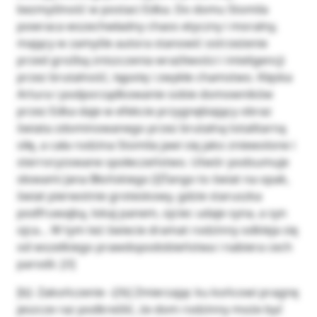
bezmyślność w postaci Edka. Do domu Stomila
powraca wszechwładny chaos etyczny i moralny,
mający w zamyśle autora stanowić ostrzeżenie
przed groźbą zniszczenia wrażliwości i inteligencji
przez brutalność, tępotę i zwykłe chamstwo. Klęska
Artura i podporządkowanie sobie domowników
przez Edka daje w efekcie przygnębiający obraz
świata zdominowanego przez brutalną totalitarną
siłę, a cała rodzina Stomila jawi się jako zniewolone i
sterroryzowane społeczeństwo. Utwór podsumuje
słowami Jana Błońskiego [i]Tango to świat na opak,
świat pierwotnie groteskowy, gdzie staruszka
podfruwajką, lokaj panem, ojciec udaje syna, a syn
ojca… W tym też świecie dramat rodzinny odkleja się
od wszelkiego prawdopodobieństwa i nabiera cech
parodii. [/i]
[b]- Zakończenie –[/b] Zmierzając ku końcowi pragnę
jeszcze raz podkreślić, że dom rodzinny może być