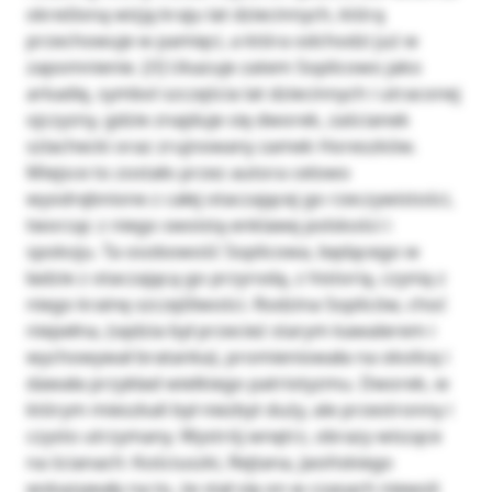
określoną wizją kraju lat dziecinnych, którą
przechowuje w pamięci, a która odchodzi już w
zapomnienie. [/i] Ukazuje zatem Soplicowo jako
arkadię, symbol szczęścia lat dziecinnych i utraconej
ojczyzny, gdzie znajduje się dworek, zaścianek
szlachecki oraz zrujnowany zamek Horeszków.
Miejsce to zostało przez autora celowo
wyodrębnione z całej otaczającej go rzeczywistości,
tworząc z niego swoistą enklawę polskości i
spokoju. Ta osobowość Soplicowa, będącego w
ładzie z otaczającą go przyrodą, z historią, czynią z
niego krainę szczęśliwości. Rodzina Sopliców, choć
niepełna, (sędzia był przecież starym kawalerem i
wychowywał bratanka), promieniowała na okolicę i
dawała przykład wielkiego patriotyzmu. Dworek, w
którym mieszkali był niezbyt duży, ale przestronny i
czysto utrzymany. Wystrój wnętrz, obrazy wiszące
na ścianach: Kościuszki, Rejtana, Jasińskiego
wskazywały na to, że stał się on w czasach niewoli