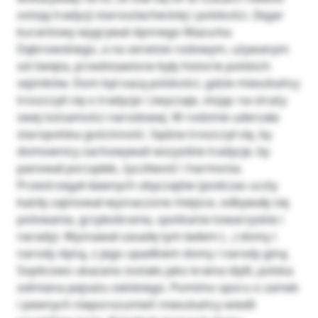
ostoją tradycji staroszlacheckiej i polskości. Zegar
kurantowy wygrywał słynnego Mazurka
Dąbrowskiego, a na serwisie rodowym, używanym
od święta, przedstawione były historie polskich
sejmików. Dom był oazą polskości, gdzie mieszkańcy
troszczyli się o tradycje i zwyczaje, stojąc na straży
swej tożsamości narodowej. W rodzinie uderzała
staropolska gościnność. Sędzia troszczył się, by
domownicy zachowywali wszystkie tradycje, by
panował porządek, życzliwość i harmonia.
Przestrzegał dawnych obyczajów (podczas uczty
każdy zajmował wyznaczone miejsce, odbywały się
polowania, grzybobrania, spotkania towarzyskie i
narady). Wyznawał zasadę tym ładem (…) domy i
narody słyną, z jego upadkiem domy i narody giną.
Soplicowo ukazane zostało jako kraina idylli, polska
odmiana pejzażu sielskiego. Pomimo sporu o zamek
i pewnych nieporozumień mieszkańcy wiedli