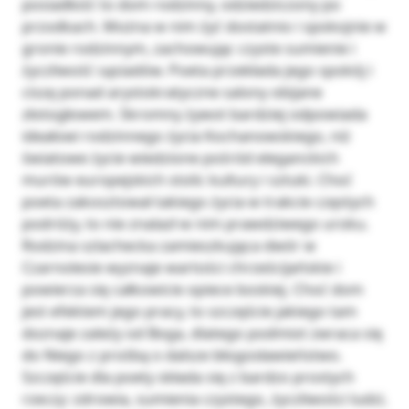
posiadłość to dom rodzinny, odziedziczony po
przodkach. Można w nim żyć dostatnio i spokojnie w
gronie rodzinnym, zachowując czyste sumienie i
życzliwość sąsiadów. Poeta przekłada jego spokój i
ciszę ponad arystokratyczne salony obijane
złotogłowem. Skromny żywot bardziej odpowiada
ideałowi rodzinnego życia Kochanowskiego, niż
światowe życie wiedzione pośród eleganckich
murów europejskich stolic kultury i sztuki. Choć
poeta zakosztował takiego życia w trakcie częstych
podróży, to nie znalazł w nim prawdziwego uroku.
Rodzina szlachecka zamieszkująca dwór w
Czarnolesie wyznaje wartości chrześcijańskie i
powierza się całkowicie opiece boskiej. Choć dom
jest efektem jego pracy, to szczęście jakiego tam
doznaje zależy od Boga, dlatego podmiot zwraca się
do Niego z prośbą o dalsze błogosławieństwo.
Szczęście dla poety składa się z bardzo prostych
rzeczy: zdrowia, sumienia czystego, życzliwości ludzi,