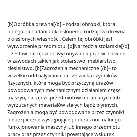
[b]Obróbka drewna[/b] – rodzaj obróbki, która
polega na nadaniu określonemu rodzajowi drewna
określonych własności. Celem tej obróbki jest
wytworzenie przedmiotu. [b]Narzędzia stolarskie[/b]
– zestaw narzędzi do wykonywania prac w drewnie,
w zawodach takich jak stolarstwo, meblarstwo,
ciesielstwo. [b]Zagrożenia mechaniczne [/b]– to
wszelkie oddziaływania na człowieka czynników
fizycznych, które mogą być przyczyną urazów
powodowanych mechanicznym działaniem części
maszyn, narzędzi, przedmiotów obrabianych lub
wyrzucanych materiałów stałych bądź płynnych.
Zagrożenia mogą być powodowane przez czynniki
niebezpieczne występujące podczas normalnego
funkcjonowania maszyny lub innego przedmiotu
pracy oraz przez czynniki powstające wskutek