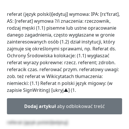
referat (język polski)[edytuj] wymowa: IPA: [rɛˈfɛrat],
AS: [referat] wymowa ?/i znaczenia: rzeczownik,
rodzaj męski (1.1) pisemne lub ustne opracowanie
danego zagadnienia, często wygłaszane w gronie
zainteresowanych osób (1.2) dział instytucji, który
zajmuje się określonymi sprawami, np. Referat ds.
Ochrony Środowiska kolokacje: (1.1) wygłaszać
referat wyrazy pokrewne: rzecz. referent; zdrobn.
referacik czas. referować przym. referatowy uwagi:
zob. też referat w Wikicytatach tłumaczenia:
niemiecki: (1.1) Referat n polski język migowy: (w
zapisie SignWriting) [ukryj▲] (1.
Dodaj artykuł
aby odblokować treść
referat (język polski)[edytuj]