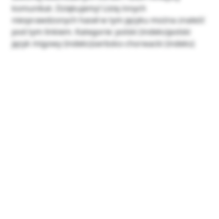
komunikat. Dziękujemy! Listę innych
niesprawdzonych haseł w tym języku można znaleźć
pod tym linkiem. Kategorie: polski (indeks)polski
język migowy (indeks)serbsko-chorwacki (indeks)