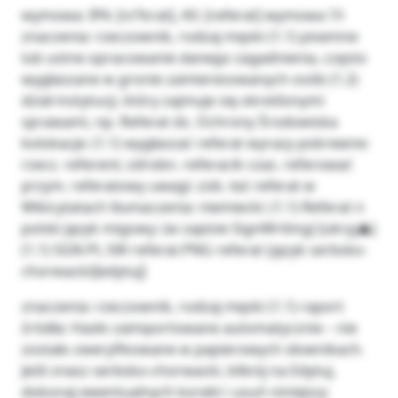
wymowa: IPA: [rɛˈfɛrat], AS: [referat] wymowa ?/i
znaczenia: rzeczownik, rodzaj męski (1.1) pisemne
lub ustne opracowanie danego zagadnienia, często
wygłaszane w gronie zainteresowanych osób (1.2)
dział instytucji, który zajmuje się określonymi
sprawami, np. Referat ds. Ochrony Środowiska
kolokacje: (1.1) wygłaszać referat wyrazy pokrewne:
rzecz. referent; zdrobn. referacik czas. referować
przym. referatowy uwagi: zob. też referat w
Wikicytatach tłumaczenia: niemiecki: (1.1) Referat n
polski język migowy: (w zapisie SignWriting) [ukryj▲]
(1.1) SGN-PL SW referat.PNG referat (język serbsko-
chorwacki)[edytuj]
znaczenia: rzeczownik, rodzaj męski (1.1) raport
źródła: Hasło zaimportowane automatycznie – nie
zostało zweryfikowane w papierowych słownikach.
Jeśli znasz serbsko-chorwacki, kliknij na Edytuj,
dokonaj ewentualnych korekt i usuń niniejszy