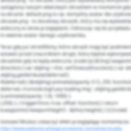
default.png - to obrazek, który jest wyświetlany domyślnie.
zastąpiony naszym właściwym obrazkiem w momencie gdy
na ekranie. default.png to np. domyślny avatar dla użytko
obrazek.png - to docelowy obrazek, który ma się wyświetlać
widoczny w oknie przeglądarki. Odnosząc się do przykładu 
to właśnie avatar danego użytkownika.
Teraz gdy już określiliśmy, które obrazki mają być podmi
wstawić przed znacznikiem skrypt, który będzie wykonyw
obrazków gdy te będą widoczne. [code=js] $(‘img’).waypoin
direction) { var objImg = this; setTimeout(function() { var d
objImg.getAttribute(‘deferred’);
if(deferred) { $(objImg).animate({opacity: 0.1}, 250, function
deferred; //console.log(‘Lazy loading img:’, objImg.getAttrib
}).animate({opacity: 1.0}, 1000); }
},250); }, { triggerOnce: true, offset: function() { return
$.waypoints(‘viewportHeight’) - $(this).height(); } }) [/code]
Gotowe! Możesz zobaczyć efekt przeglądając komentarze:
http://www.webook.pl/wypracowania_komentarze.php