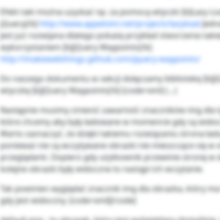
Efekt taki można uzyskać np. za pomocą wtyczki [b]Lazy Lo
jQuery[/b]
http://www.appelsiini.net/projects/lazyload
Jedna
jest już rozwijana dlatego pokażę przykład stworzenia taki
wykorzystaniem [b]jQuery Waypoints[/b]
http://imakewebthings.github.com/jquery-waypoints/
Do naszego dokumentu w sekcji dołączamy bibliotekę [b]jQ
wtyczkę [b]jQuery Waypoints[/b] [code=xml] (…)
Następnie musimy zmienić zawartość znaczników img dla 
które chcemy aby były ładowane w momencie gdy są widoc
Warto zaznaczyć, że dzięki takiemu rozwiązaniu strona ładuj
ponieważ nie są wczytywane obrazki nie mieszczące się w 
przeglądarki. Dopiero gdy użytkownik przewinie stronę w d
kolejne obrazki były widoczne to nastąpi ich wczytanie.
Tak powinien wyglądać znacznik img dla obrazka, który m
gdy jest widoczny. [code=xml][/code]