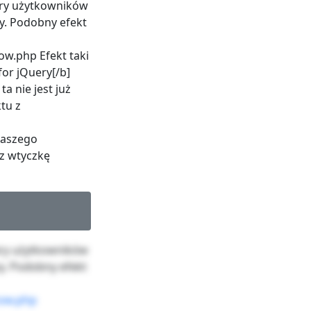
ary użytkowników
y. Podobny efekt
w.php Efekt taki
or jQuery[/b]
a nie jest już
tu z
naszego
az wtyczkę
ary użytkowników
y. Podobny efekt
kow.php