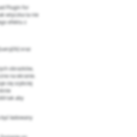
ad Plugin for
k wtyczka ta nie
ego efektu z
uery[/b] oraz
tych obrazków,
zne na ekranie.
e się szybciej
oknie
ół tak aby
a być ładowany