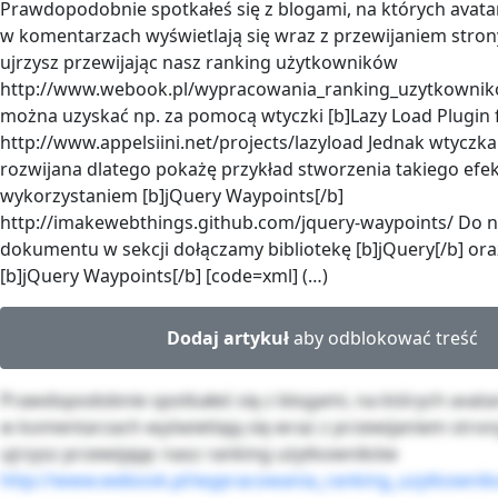
Prawdopodobnie spotkałeś się z blogami, na których avat
w komentarzach wyświetlają się wraz z przewijaniem stron
ujrzysz przewijając nasz ranking użytkowników
http://www.webook.pl/wypracowania_ranking_uzytkowniko
można uzyskać np. za pomocą wtyczki [b]Lazy Load Plugin f
http://www.appelsiini.net/projects/lazyload Jednak wtyczka t
rozwijana dlatego pokażę przykład stworzenia takiego efek
wykorzystaniem [b]jQuery Waypoints[/b]
http://imakewebthings.github.com/jquery-waypoints/ Do 
dokumentu w sekcji dołączamy bibliotekę [b]jQuery[/b] or
[b]jQuery Waypoints[/b] [code=xml] (…)
Dodaj artykuł
aby odblokować treść
Prawdopodobnie spotkałeś się z blogami, na których avat
w komentarzach wyświetlają się wraz z przewijaniem stron
ujrzysz przewijając nasz ranking użytkowników
http://www.webook.pl/wypracowania_ranking_uzytkowni