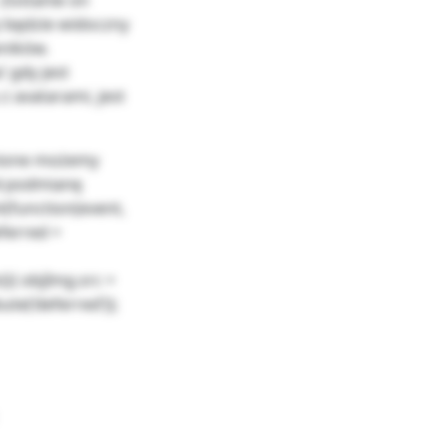
 Zostanie on
 będzie widoczny
wników.
 gdy jest
z avatarami, jest
enione możemy
ał podmianę
t(function(event,
eferred =
(){ objImg.src =
ute(‘deferred’));