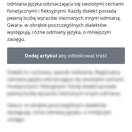
odmiana języka odznaczająca się swoistymi cechami
fonetycznymi i fleksyjnymi. Każdy dialekt posiada
pewną liczbę wyrazów nieznanych innym odmianą.
Gwara- w obrębie poszczególnych dialektów
występują, różne odmiany języka, o mniejszym
zasięgu.
Dodaj artykuł
aby odblokować treść
Dialekt to rozmowa, sposób mówienia. Regionalna
odmiana języka odznaczająca się swoistymi cechami
fonetycznymi i fleksyjnymi. Każdy dialekt posiada
pewną liczbę wyrazów nieznanych innym odmianą.
Gwara- w obrębie poszczególnych dialektów
występują, różne odmiany języka, o mniejszym
zasięgu.