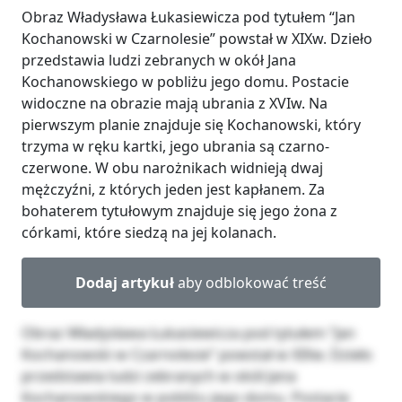
Obraz Władysława Łukasiewicza pod tytułem “Jan
Kochanowski w Czarnolesie” powstał w XIXw. Dzieło
przedstawia ludzi zebranych w okół Jana
Kochanowskiego w pobliżu jego domu. Postacie
widoczne na obrazie mają ubrania z XVIw. Na
pierwszym planie znajduje się Kochanowski, który
trzyma w ręku kartki, jego ubrania są czarno-
czerwone. W obu narożnikach widnieją dwaj
mężczyźni, z których jeden jest kapłanem. Za
bohaterem tytułowym znajduje się jego żona z
córkami, które siedzą na jej kolanach.
Dodaj artykuł
aby odblokować treść
Obraz Władysława Łukasiewicza pod tytułem “Jan
Kochanowski w Czarnolesie” powstał w XIXw. Dzieło
przedstawia ludzi zebranych w okół Jana
Kochanowskiego w pobliżu jego domu. Postacie