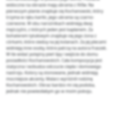
widoczne na obrazie mają ubrania z XVIw. Na
pierwszym planie znajduje się Kochanowski, który
trzyma w ręku kartki, jego ubrania są czarno-
czerwone. W obu narożnikach widnieją dwaj
mężczyźni, z których jeden jest kapłanem. Za
bohaterem tytułowym znajduje się jego żona z
córkami, które siedzą na jej kolanach. Za jej plecami
widnieją inne osoby, które patrzą na autora fraszek.
W tle widać potężny pień lipy i wejście do domu
posiadłości Kochanowskich. Cała kompozycja jest
statyczna i wzbudza odczucie ciepła i domowego
nastroju. Kolory są stonowane, jednak widnieją
mocniejsze akcenty. Malarz wyróżnił rodzinę
Kochanowskich. Obraz bardzo mi się podoba,
jednak nie powiesiłabym go w moim pokoju.