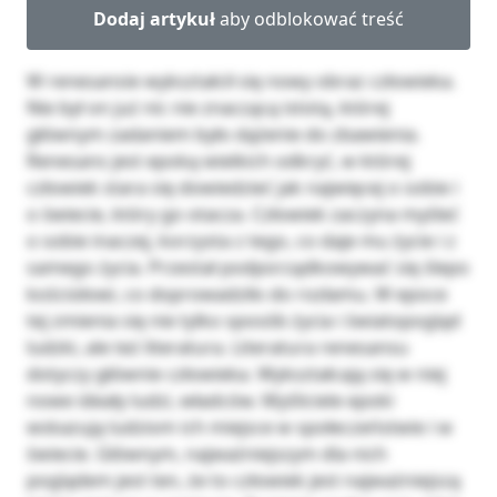
Dodaj artykuł
aby odblokować treść
W renesansie wykształcił się nowy obraz człowieka.
Nie był on już nic nie znaczącą istotą, której
głównym zadaniem było dążenie do zbawienia.
Renesans jest epoką wielkich odkryć, w której
człowiek stara się dowiedzieć jak najwięcej o sobie i
o świecie, który go otacza. Człowiek zaczyna myśleć
o sobie inaczej, korzysta z tego, co daje mu życie i z
samego życia. Przestał podporządkowywać się ślepo
kościołowi, co doprowadziło do rozłamu. W epoce
tej zmienia się nie tylko sposób życia i światopogląd
ludzki, ale też literatura. Literatura renesansu
dotyczy głównie człowieka. Wykształcają się w niej
nowe ideały ludzi, władców. Myśliciele epoki
wskazują ludziom ich miejsce w społeczeństwie i w
świecie. Głównym, najważniejszym dla nich
poglądem jest ten, że to człowiek jest najważniejszą