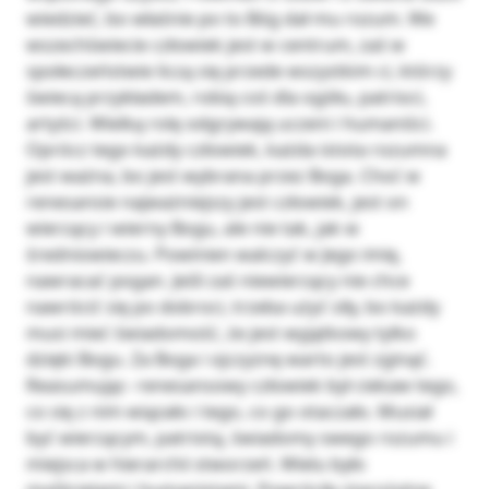
wiedzieć, bo właśnie po to Bóg dał mu rozum. We
wszechświecie człowiek jest w centrum, zaś w
społeczeństwie liczą się przede wszystkim ci, którzy
świecą przykładem, robią coś dla ogółu, patrioci,
artyści. Wielką rolę odgrywają uczeni i humaniści.
Oprócz tego każdy człowiek, każda istota rozumna
jest ważna, bo jest wybrana przez Boga. Choć w
renesansie najważniejszy jest człowiek, jest on
wierzący i wierny Bogu, ale nie tak, jak w
średniowieczu. Powinien walczyć w Jego imię,
nawracać pogan. Jeśli zaś niewierzący nie chce
nawrócić się po dobroci, trzeba użyć siły, bo każdy
musi mieć świadomość, że jest wyjątkowy tylko
dzięki Bogu. Za Boga i ojczyznę warto jest zginąć.
Reasumując- renesansowy człowiek był ciekaw tego,
co się z nim wiązało i tego, co go otaczało. Musiał
być wierzącym, patriotą, świadomy swego rozumu i
miejsca w hierarchii stworzeń. Wielu było