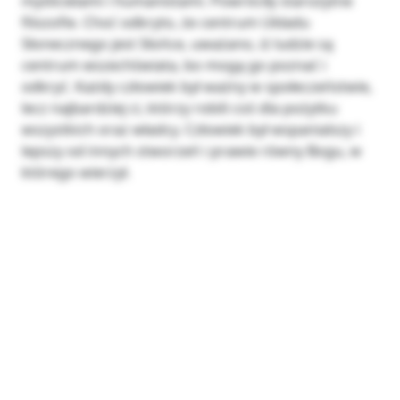
myślicielami i humanistami. Powróciły starożytne
filozofie. Choć odkryto, że centrum Układu
Słonecznego jest Słońce, uważano, iż ludzie są
centrum wszechświata, bo mogą go poznać i
odkryć. Każdy człowiek był ważny w społeczeństwie,
lecz najbardziej ci, którzy robili coś dla pożytku
wszystkich oraz władcy. Człowiek był wspanialszy i
lepszy od innych stworzeń i prawie równy Bogu, w
którego wierzył.