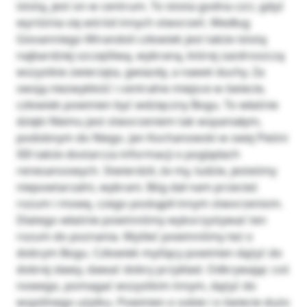
istotą, jest on w centrum. To istota godna czci, gdyż
wyróżnia się wśród innych stworzeń. Według
Giovanniego Mirandoli człowiek jest także istotą
najbardziej szczęśliwą, wybraną, której zazdroszczą
wszystkie zwierzęta, gwiazdy, a nawet duchy. Za
swoją niezwykłość i centralne miejsce w świecie,
człowiek powinien być wdzięczny Bogu. To właśnie
dzięki Niemu jest stworzeniem tak wspaniałym,
podobnym do Niego. Jan Kochanowski w swej Pieśni
XIX także dostarcza informacji o poglądach
renesansowych. Stwierdził, że my, ludzie, jesteśmy
niepowtarzalni, wybrani. Bóg dał nam przecież
rozum i mowę, czego poskąpił innym stworzeniom.
Dlatego właśnie powinniśmy wykorzystywać ten
rozum do poznania. Myśleć powinniśmy też o
dobrym Bogu. Człowiek myślący powinien dążyć do
dobrej sławy, dawać dobry przykład. Odkrywając coś
nowego, pomagać wszystkim innym, dążyć do
wspólnego użytku. Powinien o sobie i o świecie dużo