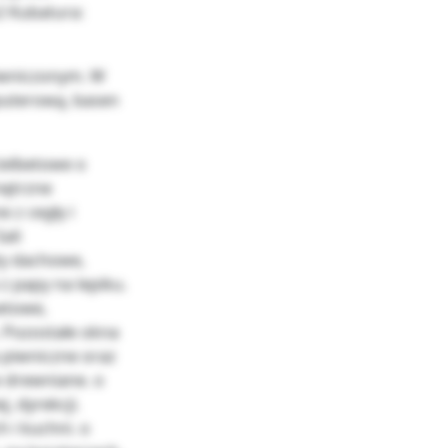
2 Kubatura:
iwniczonym. W
puterową, basen
żelbetowe o
nętrzne
z cegły i
ali
ty dachowe,
z papy na lepiku.
etowe,
 Pozostałe okna
 piwniczne oraz
 drewniane. o
, dyrekcji.
h i kuchni. o