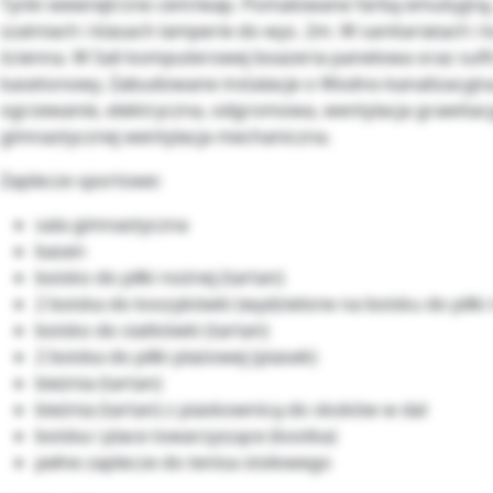
Tynki wewnętrzne cem/wap. Pomalowane farbą emulsyjną, 
szatniach i klasach lamperie do wys. 2m. W sanitariatach i 
ścienna. W Sali komputerowej boazeria panelowa oraz suf
kasetonowy. Zabudowane instalacje o Wodno-kanalizacyjna
ogrzewanie, elektryczna, odgromowa, wentylacja grawitacy
gimnastycznej wentylacja mechaniczna.
Zaplecze sportowe:
sala gimnastyczna
basen
boisko do piłki nożnej (tartan)
2 boiska do koszykówki (wydzielone na boisku do piłki
boisko do siatkówki (tartan)
2 boiska do piłki plażowej (piasek)
bieżnia (tartan)
bieżnia (tartan) z piaskownicą do skoków w dal
boiska i place towarzyszące (kostka)
pełne zaplecze do tenisa stołowego