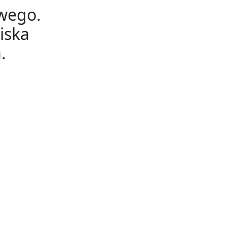
owego.
iska
.