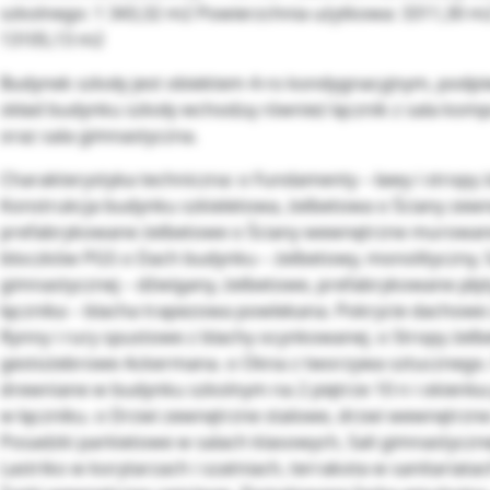
szkolnego: 1 343,32 m2 Powierzchnia użytkowa: 3311,30 m
13105,13 m2
Budynek szkoły jest obiektem 4-ro kondygnacyjnym, podp
skład budynku szkoły wchodzą również łącznik z sala kom
oraz sala gimnastyczna.
Charakterystyka techniczna: o Fundamenty – ławy i stropy 
Konstrukcja budynku szkieletowa, żelbetowa o Ściany zew
prefabrykowane żelbetowe o Ściany wewnętrzne murowane 
bloczków PGS o Dach budynku – żelbetowy, monolityczny, S
gimnastycznej – dźwigany, żelbetowe, prefabrykowane pły
łącznika – blacha trapezowa powlekana. Pokrycie dachowe 
Rynny i rury spustowe z blachy ocynkowanej. o Stropy żelb
gestożebrowe Ackermana. o Okna z tworzywa sztucznego.
drewniane w budynku szkolnym na 2 piętrze 10 n i okienka
w łączniku. o Drzwi zewnętrzne stalowe, drzwi wewnętrzne
Posadzki parkietowe w salach klasowych, Sali gimnastycznej
Lastriko w korytarzach i szatniach, terrakota w sanitariatac