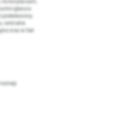
na korytarzach,
kuchni glazura
it podwieszony
, centralne
jna oraz w Sali
 nożnej)