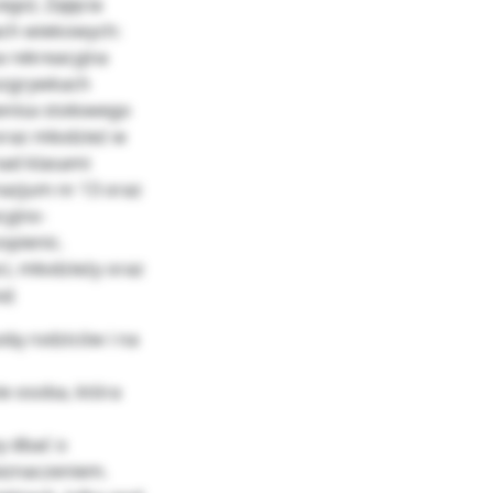
go). Zajęcia
ach wiekowych:
pa rekreacyjna
rozgrywkach
tenisa stołowego
oraz młodzież w
nad klasami
nazjum nr 13 oraz
cyjno-
pienic.
i, młodzieży oraz
a)
odą rodziców i na
e osoba, która
y dbać o
zeznaczeniem.