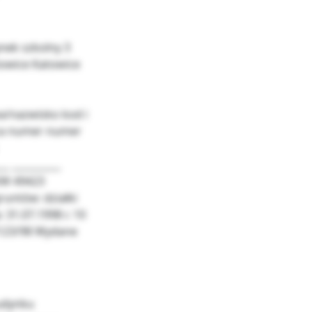
nek szkolny 3
towice Katowice
wa/nazwisko kod i
lica numer numer
_ __________
KW 49423
runtów: działki
 31.07.1998 r. 10
2123/98 Wydane
udynku