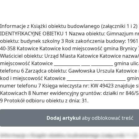
Informacje z Książki obiektu budowlanego (załączniki 1 i 2)
IDENTYFIKACYJNE OBIETKU 1 Nazwa obiektu: Gimnazjum nr
obiektu: budynek szkolny 3 Rok zakończenia budowy: 1961 
40-358 Katowice Katowice kod miejscowość gmina Brynicy 
Właściciel obiektu: Urząd Miasta Katowice Katowice nazwa
miejscowość Katowice ____________ ____ __________ gmina u
telefonu 6 Zarządca obiektu: Gawłowska Urszula Katowic
kod i miejscowość Katowice ____________ ____ __________ gmi
numer telefonu 7 Księga wieczysta nr: KW 49423 znajduje s
Katowicach 8 Numer ewidencyjny gruntów: działki nr 846/5
9 Protokół odbioru obiektu z dnia: 31.
Dodaj artykuł
aby odblokować treść
Informacje z Książki obiektu budowlanego (załączniki 1 i 2)