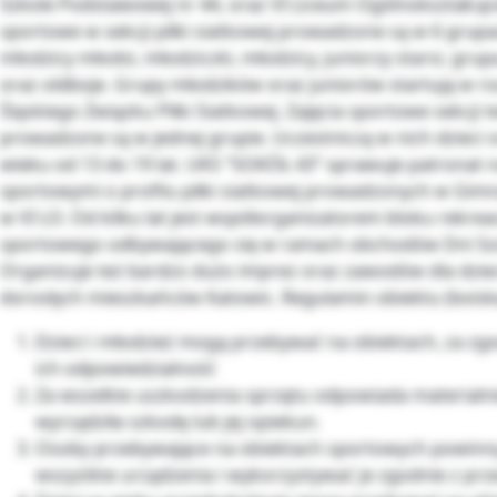
Szkole Podstawowej nr 44, oraz VI Liceum Ogólnokształcące
sportowe w sekcji piłki siatkowej prowadzone są w 6 grup
młodzicy młodsi, młodziczki, młodzicy, juniorzy starsi, gru
oraz oldboje. Grupy młodzików oraz juniorów startują w 
Śląskiego Związku Piłki Siatkowej. Zajęcia sportowe sekcji 
prowadzone są w jednej grupie. Uczestniczą w nich dzieci 
wieku od 13 do 19 lat. UKS “SOKÓŁ 43” sprawuje patronat 
sportowymi o profilu piłki siatkowej prowadzonych w Gim
w VI LO. Od kilku lat jest współorganizatorem bloku rekrea
sportowego odbywającego się w ramach obchodów Dni Szo
Organizuje też bardzo dużo imprez oraz zawodów dla dziec
dorosłych mieszkańców Katowic. Regulamin obiektu (boisk
Dzieci i młodzież mogą przebywać na obiektach, za zg
ich odpowiedzialność
Za wszelkie uszkodzenia sprzętu odpowiada materialni
wyrządziła szkodę lub jej opiekun.
Osoby przebywające na obiektach sportowych powinn
wszystkie urządzenia i wykorzystywać je zgodnie z pr