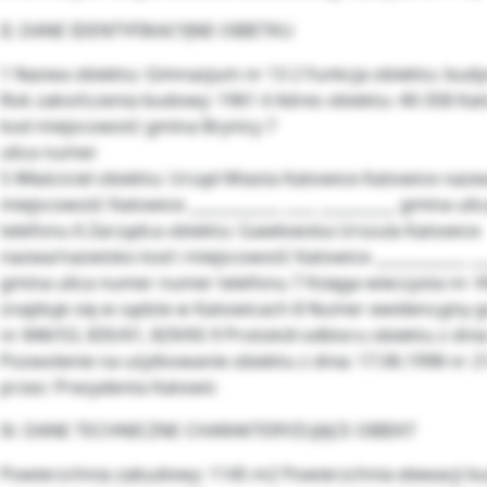
II. DANE IDENTYFIKACYJNE OBIETKU
1 Nazwa obiektu: Gimnazjum nr 13 2 Funkcja obiektu: budy
Rok zakończenia budowy: 1961 4 Adres obiektu: 40-358 Ka
kod miejscowość gmina Brynicy 7
ulica numer
5 Właściciel obiektu: Urząd Miasta Katowice Katowice naz
miejscowość Katowice ____________ ____ __________ gmina u
telefonu 6 Zarządca obiektu: Gawłowska Urszula Katowice
nazwa/nazwisko kod i miejscowość Katowice ____________ ___
gmina ulica numer numer telefonu 7 Księga wieczysta nr: 
znajduje się w sądzie w Katowicach 8 Numer ewidencyjny g
nr 846/53, 835/61, 829/65 9 Protokół odbioru obiektu z dnia:
Pozwolenie na użytkowanie obiektu z dnia: 17.06.1998 nr 
przez: Prezydenta Katowic
IV. DANE TECHNICZNE CHARAKTERYZUJĄCE OBIEKT
Powierzchnia zabudowy: 1145 m2 Powierzchnia elewacji b