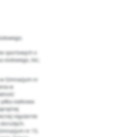
stołowego;
ów sportowych o
a stołowego, itd.;
a w Gimnazjum nr
enia w
alność
 piłka siatkowa
naprężnej
ecnej regularnie
 dorosłych.
Gimnazjum nr 13,