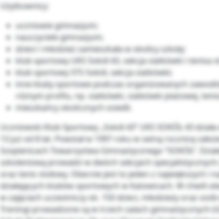
Użytkownicy:
uczniowie gimnazjum;
nauczyciele gimnazjum;
dzieci i młodzież zamieszkała w okolicy szkoły;
klub sportowy UKS Sokół 43, sekcja siatkówki i tenisa 
klub sportowy STS Sokół, sekcja siatkówki;
inne kluby sportowe podczas organizowanych zawod
różnym profilu, np. siatkówki, siatkówki plażowej, tenis
mieszkańcy okolicznych osiedli.
Uczniowski Klub Sportowy „Sokół 43” UKS SOKÓŁ 43 dział
13 już od 8 lat. Powstał w 1997 roku w setną rocznicę założ
Szopienicach Towarzystwa Gimnastycznego “SOKÓŁ”. Dział
szkoleniową prowadzi w dwóch sekcjach specjalistycznych:
oraz tenis stołowy. Obecnie jest to jeden z największych i 
działających klubów sportowych w Katowicach. W chwili ob
w zajęciach uczestniczy ok. 150 dzieci, młodzieży oraz osób
Treningi prowadzone są w trzech salach gimnastycznych (