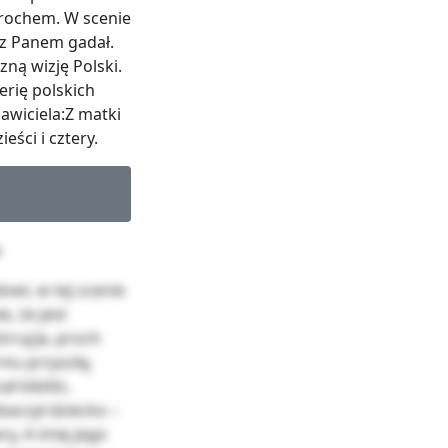
prochem. W scenie
ę z Panem gadał.
ną wizję Polski.
erię polskich
awiciela:Z matki
eści i cztery.
a
owi, w tej scenie
, że jest
órcą:Ja, proch
mu przyszłą,
ł kibitki,
baczył dziecko –
y, A imię jego