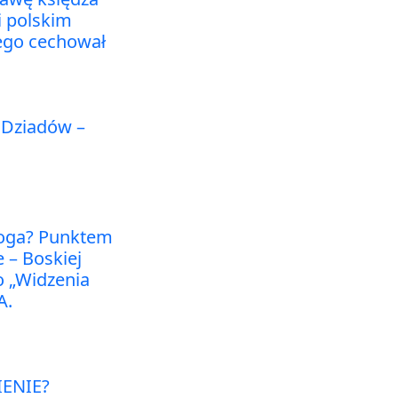
i polskim
ego cechował
i Dziadów –
Boga? Punktem
 – Boskiej
o „Widzenia
A.
ENIE?