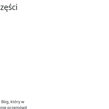
zęści
a Bóg, który w
cenie przemówił