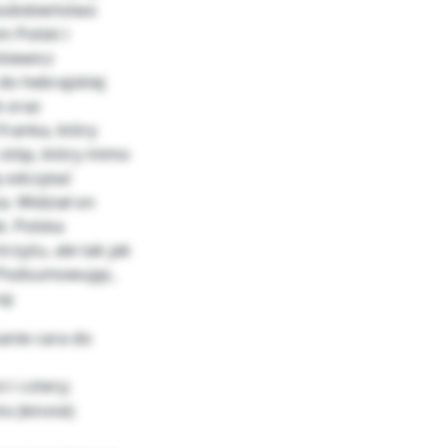
 podobieństwo
 Polski i
kiewicz
do hebrajskiej
b oraz
Franka, który
 stóp, który mimo
ę odczytać
. Widział on
t. Polska
rzyżu, ale tak jak
. Podsumowując,
ą:
anie cara do
 i cztery;
u Jezusa);