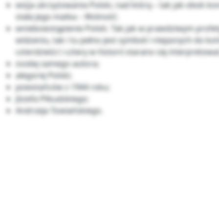
wizja ukrzyżowania Polski, nad którą – tak jak obok ko
stała jego matka – Wolność;
wniebowstąpienie Polski. Tak jak w prawdziwym prof
widzeniu, tak i tu pełno jest symboli i niejasnych do końc
czterdzieści i cztery w historii starano się interpretowa
osobę samego autora;
alegorię Polski;
powstańców z 1944 roku;
Józefa Piłsudskiego;
Andrzeja Towiańskiego.