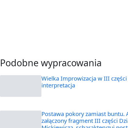
Podobne wypracowania
Wielka Improwizacja w III częśc
interpretacja
Postawa pokory zamiast buntu. A
załączony fragment III części 
Mickiewicza, scharakteryzuj pos