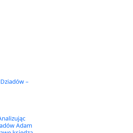
i Dziadów –
nalizując
Dziadów Adam
tawę księdza