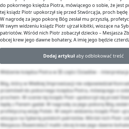
do pokornego księdza Piotra, mówiącego o sobie, że jest 
tej ksiądz Piotr upokorzył się przed Stwórcą:Ja, proch będ
W nagrodę za jego pokorę Bóg zesłał mu przyszłą, profetycz
W swym widzeniu ksiądz Piotr ujrzał kibitki, wiozące na Syb
patriotów. Wśród nich Piotr zobaczył dziecko – Mesjasza Zb
obcej krew jego dawne bohatery, A imię jego będzie czterdzi
Dodaj artykuł
aby odblokować treść
Widzenie księdza Piotra w III części Dziadów – interpretacj
Bóg, który w Wielkiej Improwizacji nie odpowiedział Konrad
przemówił do pokornego księdza Piotra, mówiącego o sobie
prochem. W scenie tej ksiądz Piotr upokorzył się przed Stw
będę z Panem gadał. W nagrodę za jego pokorę Bóg zesłał 
profetyczną wizję Polski. W swym widzeniu ksiądz Piotr ujrza
wiozące na Syberię polskich patriotów. Wśród nich Piotr zo
Mesjasza Zbawiciela:Z matki obcej krew jego dawne bohater