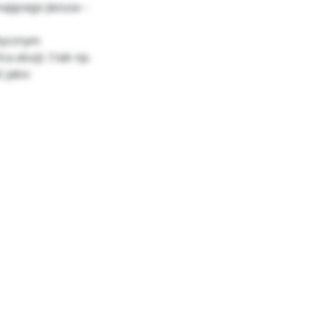
nającego Jezusa –
etycznym
a aluzji. I tak np.
ć jako: