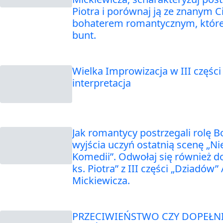
Piotra i porównaj ją ze znanym C
bohaterem romantycznym, któr
bunt.
Wielka Improwizacja w III częśc
interpretacja
Jak romantycy postrzegali rolę 
wyjścia uczyń ostatnią scenę „Nie
Komedii”. Odwołaj się również d
ks. Piotra” z III części „Dziadów” 
Mickiewicza.
PRZECIWIEŃSTWO CZY DOPEŁNI