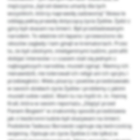
mężczyzna „był od dawna umarły dla tych
wszystkich, którzy naprawdę zadzwonią” Słowa te
oddają pełną prawdę dotyczącą życia Żydów. Żydzi z
góry byli skazani na śmierć. Byli prześladowanym
narodem. To właśnie ich łapano i przewożono do
obozów zagłady i tam ginęli w krematoriach. Przez
to, że byli zdolnymi, inteligentnymi ludźmi, potrafili
dobijać interesów i z czasem stali się jednym z
najbogatszych narodów, musieli zginąć. Niemcy ich
nienawidzili, nie tolerowali ich religii ani ich sprytu i
przebiegłości. Wielu pisarzy i poetów przedstawiało
w swoich dziełach życie Żydów i problemy z jakimi
musieli sobie radzić. Mam tu na myśli m. in. Hannę
Krall, która w swoim reportażu „Zdążyć przed
Panem Bogiem” w znakomity sposób przedstawia
jak ci bezbronni ludzie byli skazywani na śmierć.
Podobnie Tadeusz Borowski zajmuje się twórczością
wojenną. Opisuje on życie Żydów (i nie tylko) w