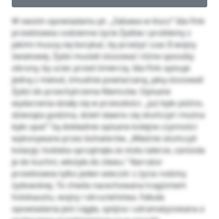
W swoim opowiadaniu pt. „Zabawa w klucz” Ida Fink
przedstawia codzienne życie Żydów i problemy z
jakimi muszą się borykać, by przeżyć czas II wojny
światowej. Żydzi musieli stosować różne sposoby
obrony, by uciec przed śmiercią. Ida Fink opisuje
jedną z metod, żmudnie powtarzaną, jaką stosowali
Żydzi do przechytrzenia Niemców. Opisane
wydarzenia działy się w przeszłości. „Już było późno,
dziesiąta godzina, dzień dawno się skończył i można
było spać” Są dokładnie opisane kolejne czynności
wykonywane przez bohaterów. „Właśnie skończyli
kolację i kobieta sprzątnęła ze stołu talerze, zaniosła
je do kuchni, włożyła do zlewu.” Narrator
przedstawia tylko jeden wieczór z życia rodziny
żydowskiej. To chwila nacechowana tragizmem
holokaustu, wojny i okrucieństwa. Fabuła
opowiadania jest ciągła, spójna i udramatyzowana a