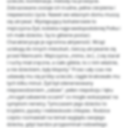
ucieczki, kombinacje, metody na przeżycie.
Zobrazowane zostaje ich trudne, pełne cierpienia i
niepewności życie. Nawet we własnym domu muszą
się ukrywać. Występujący bohaterowie to
mężczyzna-Żyd, kobieta-najprawdopodobniej Polka i
ich małe dziecko. Są to główne postaci.
Charakteryzuje je ogromna aktywność. Wciąż
uciekają do innych mieszkań, ćwiczą ukrywanie się
przed Niemcami. Mężczyzna „mimo, że […] się starał
i ruchy miał zręczne, a ciało gibkie, to z nim właśnie,
a nie dzieckiem, były kłopoty.” Przez cały czas nie
udawały mu się próby ucieczki, ciągle brakowało mu
tych kilku minut. Żyd był zdenerwowany
niepowodzeniem „zabaw”, pełen niepokoju i lęku
„mrugał zabawnie oczami” co mogło wskazywać na
symptom nerwicy. Tymczasem jego dziecko to
trzyletni, pyzaty i niebieskooki chłopiec. Rodzice
często rozmawiali na temat wyglądu swojego
dziecka, gdyż bardzo przypominał rodowitego