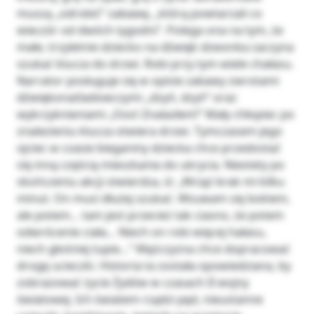
muszą „odrobić” zabawę, „którą powtarzali co
wieczór od dwóch tygodni”. Polega ona na tym, że
małe, trzyletnie dziecko na dźwięk dzwonka zaczyna
szukać klucza do drzwi. Robi przy tym wiele chałasu.
Narrator posługuje się w opisie zabawy zwrotami
dźwiękonaśladowczymi „dzyń, dzyń” oraz
wykrzyknieniami „Ooo! Znalazłem!” Mały chłopiec po
znalezieniu klucza otwiera drzwi. Tymczasem jego
ojciec w czasie bieganiny dziecka chce przedostać
się inną częścią mieszkania do ukrycia. Niestety po
skończeniu akcji stwierdza, iż: „Wciąż brak mi kilku
minut. On musi dłużej szukać. Wsuwam się bokiem,
ale potem… tam jest przecież tak ciasno, że potem
odwrócenie ciała… Niech on robi więcej hałasu,
niech głośniej tupie…” Mężczyzna chce dopracować
drogę ucieczki. Historia ta została opowiedziana, by
zobrazować życie Żydów w czasach II wojny
światowej. Ich światem rządzi pęd, nieustanne