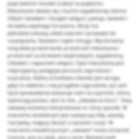
poprzednich musieli uciekać w popłochu.
Mieszkanie składa się z kuchni wypełnionej ciemno
żółtym światłem i liszajem wilgoci, pokoju, łazienki i
skrawka wąskiego korytarza. Akcja ma
jednokierunkowy układ zdarzeń i prowadzi do
rozwiązania. Światem rządzi intryga. Wyróżniamy
tutaj dwie przestrzenie: przestrzeń mieszkania i
przestrzeń za drzwiami wejściowymi, wypełnioną
chłodem i zapachem wilgoci. Opis mieszkania jest
nieprzyjazny, potęguje poczucie zagrożenia i
osaczenia. Klatka schodowa również jest wroga,
gdyż to właśnie z niej przyjdzie zagrożenie. Już sam
tytuł opowiadania wskazuje nam na czynność, którą
wykonują postaci. Jest to tzw. „Zabawa w klucz”. Ową
zabawę możemy interpretować w różny sposób. W
znaczeniu dosłownym jest zazwyczaj miłą, wesołą
rozrywką, mającą cieszyć a zarazem uczyć. W
znaczeniu metaforycznym „zabawa” może oznaczać
tresurę, grę na opak, grę o życie. Bohaterowie