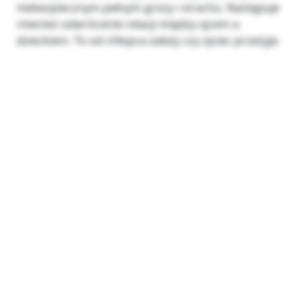
niebezpiecznym pełnym grozy i strachu. Następuje
również odwrócenie relacji między ojcem a
dzieckiem. To od chłopca zależy czy ojciec przeżyje.