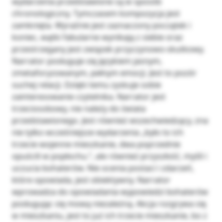
wydarzenia przedstawione są w sposób
chronologiczny. Tymczasem kompozycja jest
zamknięta. Wyraźnie jest zaznaczony początek i
koniec, wątki fabularne wynikają z siebie oraz
przestrzegany jest związek przyczynowo-skutkowy.
Narrator posługuje się językiem jasnym,
zmetaforyzowanym, pełnym emocji. Jest to pozór
suchej relacji. Dzięki temu zyskuje sobie
zainteresowanie czytelnika. Narrator jest
trzeciosobowy, nie należy do świata
przedstawionego. Jest również wszechwiedzący, zna
nie tylko wcześniejsze wydarzenia „było to ich
trzecie wojenne mieszkanie, dwa poprzednie
opuścili w popłochu.”, ale również przyszłość, myśli i
uczucia bohaterów. Nie ocenia postaci i zdarzeń,
które opowiada, jest obiektywny. Narrator
wprowadza do opowiadania wypowiedzi bohaterów
posługując się mową niezależną. Akcja rozgrywa się
w mieszkaniu, jest to już ich trzecie mieszkanie, bo z