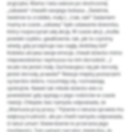
aryjczyka. Mama i tata zawsze po skończonej
„zabawie” chwalili swojego bobasa. „Świetnie,
świetnie to zrobiłeś, mały […] tak, tak!” Zadaniem
mamy w czasie „zabawy” było udawanie dzwonka,
który rozpoczynał całą akcję. W czasie akcji „stuliła
powieki szybko, gwałtownie, tak, jak to czynimy
wtedy, gdy przejmuje nas nagły, dotkliwy ból”
Kobieta ukrywa swoje emocje, chwali dziecko mimo
niepowodzenia i wymusza na nim dorosłość. „I
wcale nie jesteś mały. Zachowujesz się jak dorosły,
jesteś dorosły, prawda?” Relacje między postaciami
są bardzo dobre, rozumieją się, rozmawiają
spokojnie. Nawet tak młode dziecko wie co
powiedzieć gdy spytają o jego rodziców w czasie
rewizji. Chłopiec bez namysłu odpowiada, że
„Mamusia przy pracy..” Pytanie o tatusia sprawia mu
większą trudność, ale po chwili namysłu odpowiada,
iż tatuś umarł. Stwierdzenie to przerasta jego
możliwości. Tym samym narrator stwierdza, że