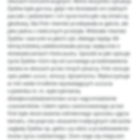
obozach koncentracyjnych. Mimo wszystko sytuacja
Żydów była gorsza, gdyż nie dostawali oni żadnych
paczek z jedzeniem i ich życie kończyło się śmiercią
głodową. Ida Fink również przebywała w getcie, ale
jako jedna z nielicznych przeżyła. Widziała również
Żydów i warunki w jakich żyli, dlatego będąc 60-
letnią kobietą zadebiutowała pisząc wyłącznie o
doświadczeniach Holocaustu. Sposób w jaki opisuje
życie Żydów różni się od surowego przedstawienia
świata w obozach przez innych pisarzy. Fink stosuje
opis pełen uczuć, emocji, dynamizmu. Wykorzystuje
w nim wiele środków wyzwalających uczucia
czytelnika m. in. wykrzyknienia,
dźwiękonaśladownictwo oraz nagromadzenie
czasowników. Celem opisu zastosowanego przez
Fink było dostrzeżenie odmiennego sposobu ujęcia
tematu, nie poprzez ukazanie tradycyjnych obrazów
zagłady Żydów np. getto czy obóz a przedstawienie
losów życia codziennego. Dom staje się miejscem