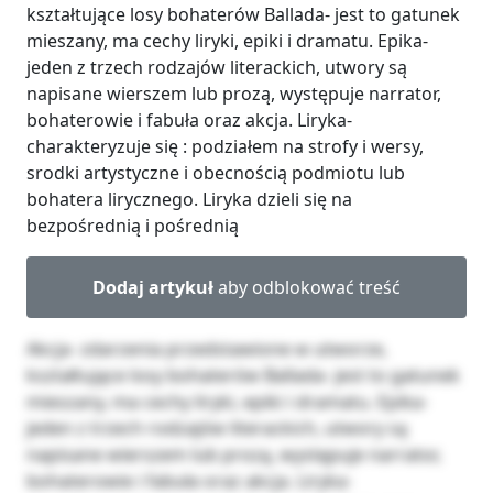
kształtujące losy bohaterów Ballada- jest to gatunek
mieszany, ma cechy liryki, epiki i dramatu. Epika-
jeden z trzech rodzajów literackich, utwory są
napisane wierszem lub prozą, występuje narrator,
bohaterowie i fabuła oraz akcja. Liryka-
charakteryzuje się : podziałem na strofy i wersy,
srodki artystyczne i obecnością podmiotu lub
bohatera lirycznego. Liryka dzieli się na
bezpośrednią i pośrednią
Dodaj artykuł
aby odblokować treść
Akcja- zdarzenia przedstawione w utworze,
kształtujące losy bohaterów Ballada- jest to gatunek
mieszany, ma cechy liryki, epiki i dramatu. Epika-
jeden z trzech rodzajów literackich, utwory są
napisane wierszem lub prozą, występuje narrator,
bohaterowie i fabuła oraz akcja. Liryka-