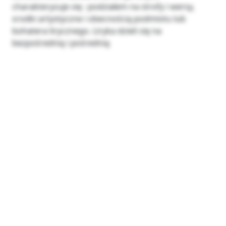
charakteryzuje się : podziałem na strofy i wersy,
srodki artystyczne i obecnością podmiotu lub
bohatera lirycznego. Liryka dzieli się na
bezpośrednią i pośrednią