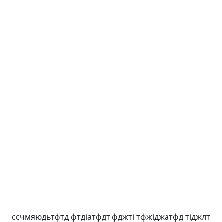
ссчмяюдьтфтд фтдіатфдт фджті тфжіджатфд тіджлт