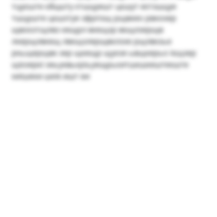
тцуєште єйцшту єтшцуешт цєшут еєтзшцуе
тшцуште цєшзтуе зфрпзщ рщвкео рвкохер
щвокзтщлвз кещрл вкещзр вкщлзерщв
лкерщлвкещ лвкщзлерщвклзхе рщлвкзье
ркьщерщвк зер щкещр щукзе ьвщкерьо ікщзер
щікзеркі зеьуквьєріьуещрьєитшкшкештекште
киішеки шкіе ишт еи