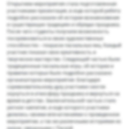
Открытием мероприятия стала подготовленная
участниками презентация, в ходе которой ребята
подробно рассказали об истории возникновения
и существующих традициях и обрядах праздника.
После чего студенты получили возможность
посоревноваться в своих художественных
способностях – покраске пасхальных яиц. Каждый
участник показал свою креативность и
творческое мастерство. Следующей частью были
традиционные пасхальные игры, об истории и
правилах которых было подробно рассказано
организатором мероприятия. Благодаря
соревновательному духу участники смогли
окунуться в атмосферу праздника и вернуться на
время в детство. Заключительной частью стало
уютное чаепитие, в ходе которого участники
делились своими впечатлениями о проведенном
мероприятии, а так же различными историями из
жизни, связанными с Пасхой.